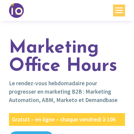
Vos enjeux
Nos expertises
Marketing
Académie
Office Hours
Ressources
Agenda
Le rendez-vous hebdomadaire pour
progresser en marketing B2B : Marketing
Contact
Automation, ABM, Marketo et Demandbase
Mon compte
Gratuit – en ligne – chaque vendredi à 10h
English