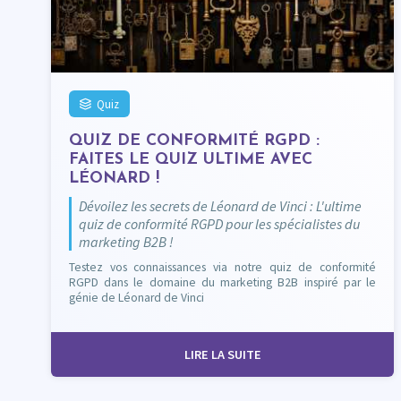
Quiz
QUIZ DE CONFORMITÉ RGPD :
FAITES LE QUIZ ULTIME AVEC
LÉONARD !
Dévoilez les secrets de Léonard de Vinci : L'ultime
quiz de conformité RGPD pour les spécialistes du
marketing B2B !
Testez vos connaissances via notre quiz de conformité
RGPD dans le domaine du marketing B2B inspiré par le
génie de Léonard de Vinci
LIRE LA SUITE