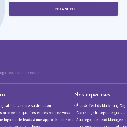
LIRE LA SUITE
logie avec vos objectifs.
eux
Nos expertises
gital : convaincre sa direction
•
État de l’Art du Marketing Digi
 prospects qualifiés et des rendez-vous
•
Coaching stratégique gratuit
e logique de leads à une approche compte
•
Stratégie de Lead Manageme
ma solution Demandbase
•
Stratégie Account-Based GT