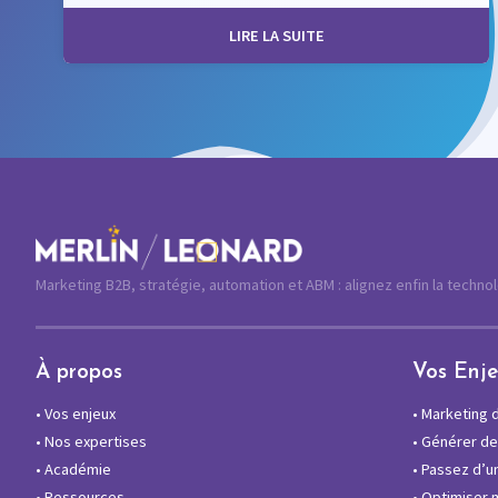
LIRE LA SUITE
Marketing B2B, stratégie, automation et ABM : alignez enfin la techno
À propos
Vos Enj
•
Vos enjeux
•
Marketing di
•
Nos expertises
•
Générer des
•
Académie
•
Passez d’un
•
Ressources
•
Optimiser 