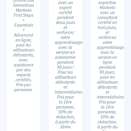
avec un
expertise
formations
expert
Marketo
Marketo
certifié
avec un
First Steps
pendant
consultant
+
deux jours
certifié en
Essentials
et
trois jours,
+
renforcez
et
Advanced
votre
renforcez
en ligne,
apprentissage
votre
pour les
avec la
apprentissage
utilisateurs
version en
avec la
débutants,
autonomie
version en
avec
pendant
ligne
assistance
90 jours !
pendant
par des
Pour les
90 jours;
experts
utilisateurs
pour les
certifiés.
débutants
utilisateurs
Prix par
et
débutants
personne.
intermédiaires.
et
Prix pour
intermédiaires.
la 1ère
Prix pour
personne,
la 1ère
50% de
personne,
réduction,
50% de
à partir du
réduction,
2ème
à partir du