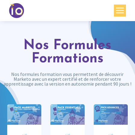
Vos enjeux
Nos expertises
Nos Formules
Académie
Formations
Ressources
Nos formules formation vous permettent de découvrir
Marketo avec un expert certifié et de renforcer votre
Agenda
apprentissage avec la version en autonomie pendant 90 jours !
Contact
Mon compte
English