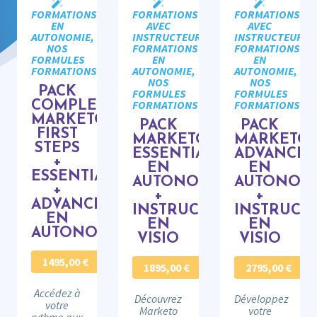
FORMATIONS
FORMATIONS
FORMATIONS
EN
AVEC
AVEC
AUTONOMIE,
INSTRUCTEUR,
INSTRUCTEUR,
NOS
FORMATIONS
FORMATIONS
FORMULES
EN
EN
FORMATIONS
AUTONOMIE,
AUTONOMIE,
NOS
NOS
PACK
FORMULES
FORMULES
FORMATIONS
FORMATIONS
COMPLET
MARKETO
PACK
PACK
FIRST
MARKETO
MARKETO
STEPS
ESSENTIALS
ADVANCE
+
EN
EN
ESSENTIALS
AUTONOMIE
AUTONOM
+
+
+
ADVANCED
INSTRUCTEUR
INSTRUCT
EN
EN
EN
AUTONOMIE
VISIO
VISIO
1495,00
€
1895,00
€
2795,00
€
Accédez à
Découvrez
Développez
votre
Marketo
votre
rythme aux