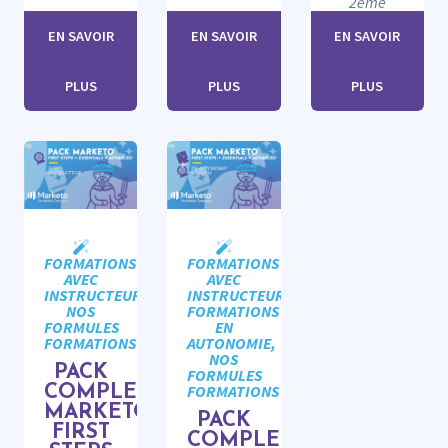
2ème
EN SAVOIR
EN SAVOIR
EN SAVOIR
PLUS
PLUS
PLUS
FORMATIONS
FORMATIONS
AVEC
AVEC
INSTRUCTEUR,
INSTRUCTEUR,
NOS
FORMATIONS
FORMULES
EN
FORMATIONS
AUTONOMIE,
NOS
PACK
FORMULES
FORMATIONS
COMPLET
MARKETO
PACK
FIRST
COMPLET