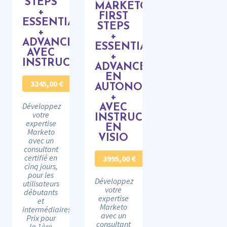
STEPS
MARKETO
+
FIRST
ESSENTIALS
STEPS
+
+
ADVANCED
ESSENTIALS
AVEC
+
INSTRUCTEUR
ADVANCED
EN
3245,00
€
AUTONOMIE
+
Développez
AVEC
votre
INSTRUCTEUR
expertise
EN
Marketo
VISIO
avec un
consultant
certifié en
3995,00
€
cinq jours,
pour les
Développez
utilisateurs
votre
débutants
expertise
et
Marketo
intermédiaires.
avec un
Prix pour
consultant
la 1ère