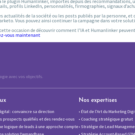
ia le plugin Humanlinker, importés depuis des recommandations, u
s, profils LinkedIn, personnalités, firmographies, signaux d’acha
actualités de la société ou les posts publiés par la personne, et d
arketo. Vous pouvez ainsi continuer la campagne dans votre solut
as cette occasion de découvrir comment l’IA et Humanlinker peuven
vez-vous maintenant
logie avec vos objectifs.
eux
Nos expertises
gital : convaincre sa direction
•
État de l’Art du Marketing Digi
 prospects qualifiés et des rendez-vous
•
Coaching stratégique gratuit
e logique de leads à une approche compte
•
Stratégie de Lead Manageme
ma solution Demandbase
•
Stratégie Account-Based GT