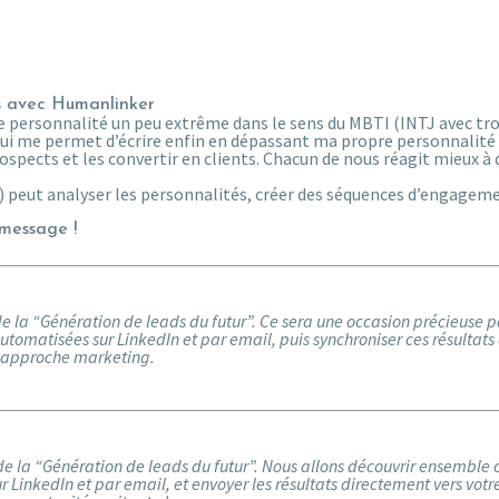
s avec Humanlinker
 personnalité un peu extrême dans le sens du MBTI (INTJ avec trois
ui me permet d’écrire enfin en dépassant ma propre personnalité 
ospects et les convertir en clients. Chacun de nous réagit mieux à 
IA) peut analyser les personnalités, créer des séquences d’engagem
 message !
e la “Génération de leads du futur”. Ce sera une occasion précieuse po
omatisées sur LinkedIn et par email, puis synchroniser ces résultats
e approche marketing.
e de la “Génération de leads du futur”. Nous allons découvrir ensemble
LinkedIn et par email, et envoyer les résultats directement vers vot