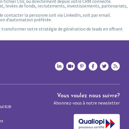
n fichier CSV, ou directement depuis votre CRM connecté.
t, levées de fonds, recrutements, investissements, partenariats,
e contacter la personne soit via LinkedIn, soit par email.
ion d’automation préférée.
t transformer votre stratégie de génération de leads en offrant
Vous voulez nous suivre?
Abonnez-vous à notre newsletter
tal B2B
nt
M