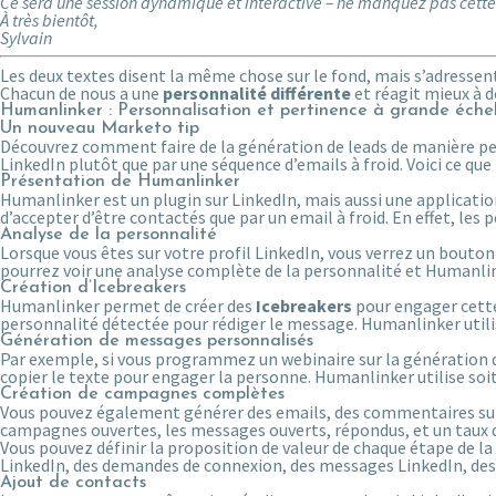
Ce sera une session dynamique et interactive – ne manquez pas cette
À très bientôt,
Sylvain
Les deux textes disent la même chose sur le fond, mais s’adressen
Chacun de nous a une
personnalité différente
et réagit mieux à d
Humanlinker : Personnalisation et pertinence à grande échel
Un nouveau Marketo tip
Découvrez comment faire de la génération de leads de manière pe
LinkedIn plutôt que par une séquence d’emails à froid. Voici ce qu
Présentation de Humanlinker
Humanlinker est un plugin sur LinkedIn, mais aussi une applicati
d’accepter d’être contactés que par un email à froid. En effet, le
Analyse de la personnalité
Lorsque vous êtes sur votre profil LinkedIn, vous verrez un bout
pourrez voir une analyse complète de la personnalité et Humanlink
Création d’Icebreakers
Humanlinker permet de créer des
Icebreakers
pour engager cette
personnalité détectée pour rédiger le message. Humanlinker utilise
Génération de messages personnalisés
Par exemple, si vous programmez un webinaire sur la génération de 
copier le texte pour engager la personne. Humanlinker utilise soit l
Création de campagnes complètes
Vous pouvez également générer des emails, des commentaires sur
campagnes ouvertes, les messages ouverts, répondus, et un taux 
Vous pouvez définir la proposition de valeur de chaque étape de 
LinkedIn, des demandes de connexion, des messages LinkedIn, des
Ajout de contacts