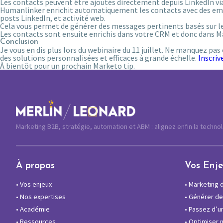
Les contacts peuvent être ajoutés directement depuis LinkedIn v
Humanlinker enrichit automatiquement les contacts avec des email
posts LinkedIn, et activité web.
Cela vous permet de générer des messages pertinents basés sur les 
Les contacts sont ensuite enrichis dans votre CRM et donc dans M
Conclusion
Je vous en dis plus lors du webinaire du 11 juillet. Ne manquez p
des solutions personnalisées et efficaces à grande échelle.
Inscri
À bientôt pour un prochain Marketo tip.
Marketing B2B, stratégie, automation et ABM : alignez enfin la techno
À propos
Vos Enj
•
Vos enjeux
•
Marketing di
•
Nos expertises
•
Générer des
•
Académie
•
Passez d’un
•
Ressources
•
Optimiser 