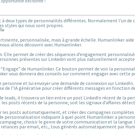
 opportunité excitante !
t à deux types de personnalités différentes. Normalement l’un de c
es styles qui nous sont propres.
le
rtinente, personnalisée, mais à grande échelle. Humanlinker aid
e nous allons découvrir avec Humanlinker.
on. Elle permet de créer des séquences d’engagement personnalisée
s personnes présentes sur Linkedin vont plus naturellement accepter
on “Engage” de Humanlinker. Ce bouton permet de voir la personnal
er vous donnera des conseils sur comment engager avec cette person
 personne et lui envoyer une demande de connexion sur LinkedIn. L
 de l’IA générative pour créer différents messages en fonction de 
leads, il trouvera un lien entre un post LinkedIn récent de la per
es posts récents de la personne, soit les signaux d’affaires détecté
 les posts automatiquement, et créer des campagnes complètes d
de personnalisation indiquant à quel point Humanlinker a personn
la campagne, choisir le genre de votre communication et la langu
 relances par email, etc., tous générés automatiquement par Hum