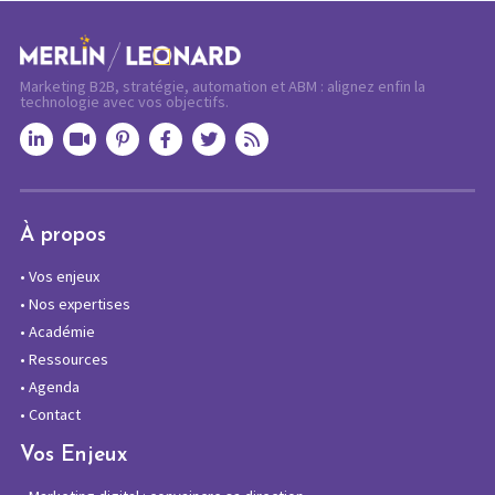
Marketing B2B, stratégie, automation et ABM : alignez enfin la
technologie avec vos objectifs.
À propos
•
Vos enjeux
•
Nos expertises
•
Académie
•
Ressources
•
Agenda
•
Contact
Vos Enjeux