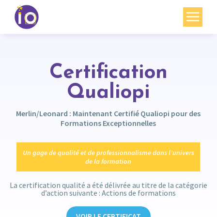
Vos enjeux
Nos expertises
Certification
Qualiopi
Académie
Ressources
Merlin/Leonard : Maintenant Certifié Qualiopi pour des
Formations Exceptionnelles
Agenda
Un gage de qualité et de professionnalisme dans l’univers
Contact
de la formation
Mon compte
La certification qualité a été délivrée au titre de la catégorie
d’action suivante : Actions de formations
English
VOIR LE CERTIFICAT