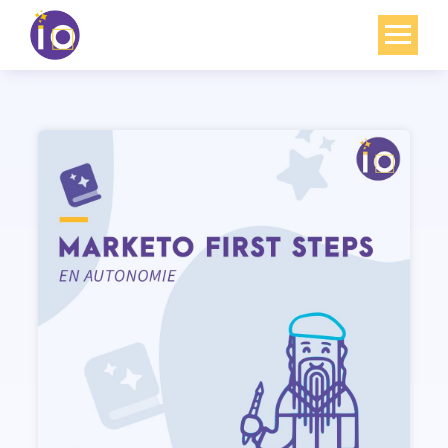
Vos enjeux
Nos expertises
Académie
Ressources
Agenda
Contact
Mon compte
English