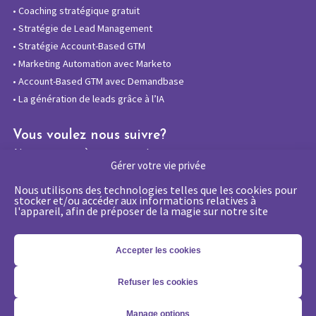
•
Coaching stratégique gratuit
•
Stratégie de Lead Management
•
Stratégie Account-Based GTM
•
Marketing Automation avec Marketo
•
Account-Based GTM avec Demandbase
•
La génération de leads grâce à l’IA
Vous voulez nous suivre?
Abonnez-vous à notre newsletter
Gérer votre vie privée
Nous utilisons des technologies telles que les cookies pour
stocker et/ou accéder aux informations relatives à
l'appareil, afin de préposer de la magie sur notre site
La certification qualité a été délivrée au
titre de la catégorie d’action suivante :
Actions de formations
Accepter les cookies
Refuser les cookies
Copyright 2026 - © Merlin/Leonard -
Mentions légales
-
Politique
Manage options