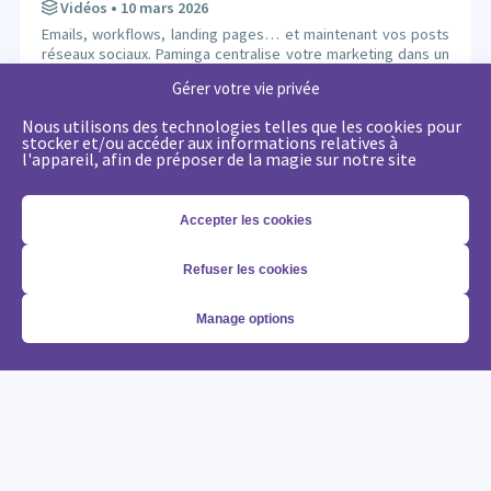
Vidéos
• 10 mars 2026
Emails, workflows, landing pages… et maintenant vos posts
réseaux sociaux. Paminga centralise votre marketing dans un
seul outil. Paminga Tip #08.
Gérer votre vie privée
Nous utilisons des technologies telles que les cookies pour
stocker et/ou accéder aux informations relatives à
LIRE LA SUITE
l'appareil, afin de préposer de la magie sur notre site
Accepter les cookies
VOIR TOUS NOS ARTICLES
Refuser les cookies
Manage options
Marketing B2B, stratégie, automation et ABM : alignez enfin la
technologie avec vos objectifs.