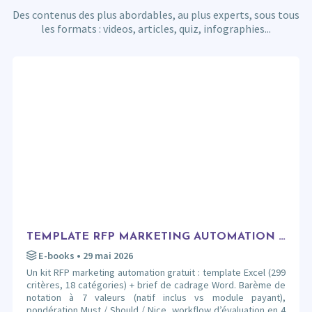
Des contenus des plus abordables, au plus experts, sous tous
les formats : videos, articles, quiz, infographies...
TEMPLATE RFP MARKETING AUTOMATION : 299 CRITÈRES POUR ÉVALUER SANS SE LAISSER ENFUMER
E-books
• 29 mai 2026
Un kit RFP marketing automation gratuit : template Excel (299
critères, 18 catégories) + brief de cadrage Word. Barème de
notation à 7 valeurs (natif inclus vs module payant),
pondération Must / Should / Nice, workflow d’évaluation en 4