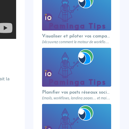
Visualiser et piloter vos campagnes avec les workflows graphiques Paminga.
Découvrez comment le moteur de workflows graphiques de Paminga vous permet de visualiser toute la logique de vos campagnes en un seul coup d’œil — branches conditionnelles, AB tests, waits et intégration Salesforce.
it la
Planifier vos posts réseaux sociaux directement depuis votre MA
Emails, workflows, landing pages… et maintenant vos posts réseaux sociaux. Paminga centralise votre marketing dans un seul outil. Paminga Tip #08.