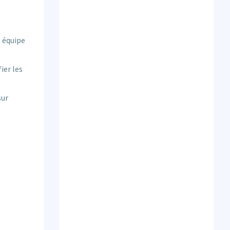
e équipe
ier les
sur