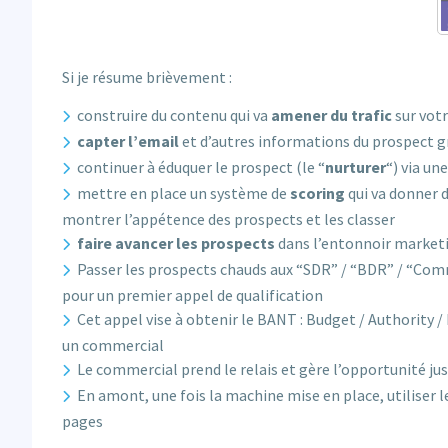
Si je résume brièvement :
construire du contenu qui va
amener du trafic
sur votr
capter l’email
et d’autres informations du prospect g
continuer à éduquer le prospect (le “
nurturer
“) via un
mettre en place un système de
scoring
qui va donner 
montrer l’appétence des prospects et les classer
faire avancer les prospects
dans l’entonnoir marketi
Passer les prospects chauds aux “SDR” / “BDR” / “Comme
pour un premier appel de qualification
Cet appel vise à obtenir le BANT : Budget / Authority /
un commercial
Le commercial prend le relais et gère l’opportunité jusq
En amont, une fois la machine mise en place, utiliser 
pages