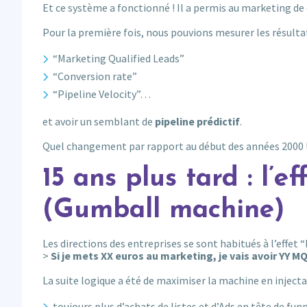
Et ce système a fonctionné ! Il a permis au marketing de
Pour la première fois, nous pouvions mesurer les résulta
“Marketing Qualified Leads”
“Conversion rate”
“Pipeline Velocity”…
et avoir un semblant de
pipeline prédictif
.
Quel changement par rapport au début des années 2000 
15 ans plus tard : l’e
(Gumball machine)
Les directions des entreprises se sont habitués à l’effet “
>
Si je mets XX euros au marketing, je vais avoir YY MQ
La suite logique a été de maximiser la machine en injecta
toujours plus d’achats de listes et d’Ads en tête de funn