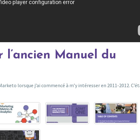
ur l’ancien Manuel du
arketo lorsque j’ai commencé à m’y intéresser en 2011-2012. C’éta