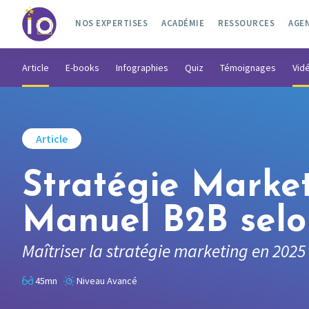
NOS EXPERTISES
ACADÉMIE
RESSOURCES
AGE
Article
E-books
Infographies
Quiz
Témoignages
Vid
Article
Stratégie Market
Manuel B2B selon
Maîtriser la stratégie marketing en 2025
45mn
Niveau Avancé