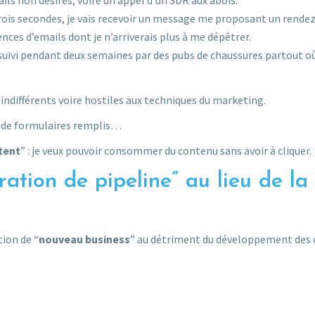
mails non désirés, voire un appel d’un SDR aux abois.
 trois secondes, je vais recevoir un message me proposant un rende
ences d’emails dont je n’arriverais plus à me dépêtrer.
re suivi pendant deux semaines par des pubs de chaussures partout où
ndifférents voire hostiles aux techniques du marketing.
ns de formulaires remplis…
tent
” : je veux pouvoir consommer du contenu sans avoir à cliquer.
ration de pipeline” au lieu de la
tion de “
nouveau business
” au détriment du développement des 