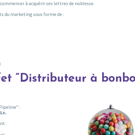
 commencer à acquérir ses lettres de noblesse.
ts du marketing sous forme de :
!
ffet “Distributeur à bonb
Pipeline” :
Ls.
nt :
el,