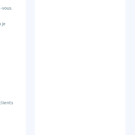
z-vous.
 je
clients