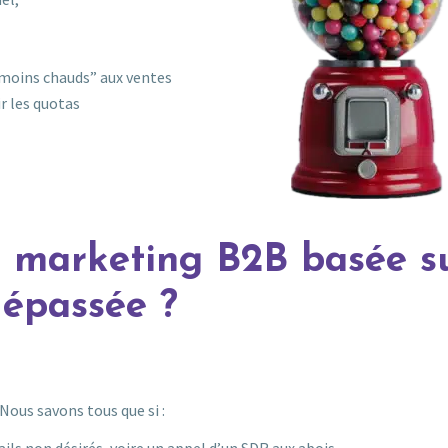
 “moins chauds” aux ventes
r les quotas
e marketing B2B basée s
dépassée ?
s
Nous savons tous que si :