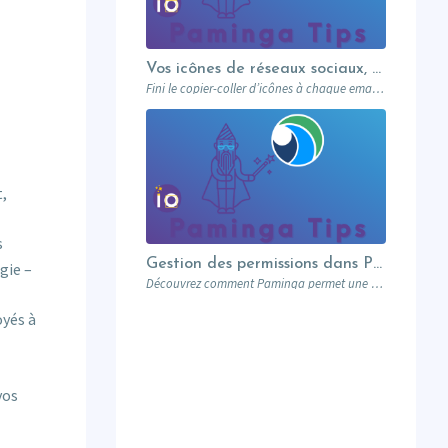
Vos icônes de réseaux sociaux, une fois pour toutes
Fini le copier-coller d’icônes à chaque email. Paminga centralise vos profils sociaux et les met à disposition de toute l’équipe via un élément dédié. Découvrez comment en 5 minutes.
t,
s
Gestion des permissions dans Paminga : donnez les bons droits aux bonnes personnes
gie –
Découvrez comment Paminga permet une gestion fine des permissions : rôles, équipes, workspaces et contrôle au niveau des champs. Sécurisez votre marketing automation.
oyés à
vos