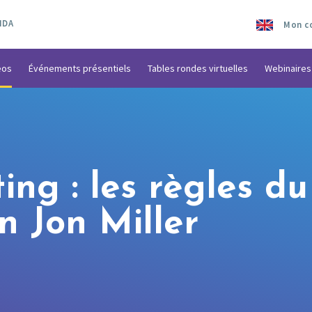
NDA
Mon c
éos
Événements présentiels
Tables rondes virtuelles
Webinaires
ing : les règles 
 Jon Miller