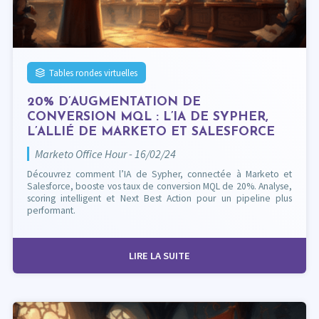
Tables rondes virtuelles
20% D’AUGMENTATION DE
CONVERSION MQL : L’IA DE SYPHER,
L’ALLIÉ DE MARKETO ET SALESFORCE
Marketo Office Hour - 16/02/24
Découvrez comment l’IA de Sypher, connectée à Marketo et
Salesforce, booste vos taux de conversion MQL de 20%. Analyse,
scoring intelligent et Next Best Action pour un pipeline plus
performant.
LIRE LA SUITE