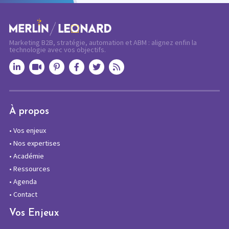
Marketing B2B, stratégie, automation et ABM : alignez enfin la
technologie avec vos objectifs.
À propos
•
Vos enjeux
•
Nos expertises
•
Académie
•
Ressources
•
Agenda
•
Contact
Vos Enjeux