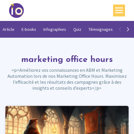
Vos enjeux
Article
E-books
Infographies
Quiz
Témoignages
Vidéos
Nos expertises
Académie
marketing office hours
Ressources
<p>Améliorez vos connaissances en ABM et Marketing
Automation lors de nos Marketing Office Hours. Maximisez
Agenda
l’efficacité et les résultats des campagnes grâce à des
insights et conseils d’experts</p>
Contact
Mon compte
English