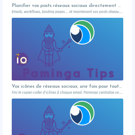
Planifier vos posts réseaux sociaux directement depuis votre MA
Emails, workflows, landing pages… et maintenant vos posts réseaux sociaux. Paminga centralise votre marketing dans un seul outil. Paminga Tip #08.
Vos icônes de réseaux sociaux, une fois pour toutes
Fini le copier-coller d’icônes à chaque email. Paminga centralise vos profils sociaux et les met à disposition de toute l’équipe via un élément dédié. Découvrez comment en 5 minutes.