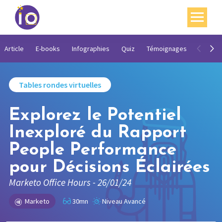
Vos enjeux
Article
E-books
Infographies
Quiz
Témoignages
Vidéos
Nos expertises
Tables rondes virtuelles
Académie
Explorez le Potentiel
Ressources
Inexploré du Rapport
Agenda
People Performance
Contact
pour Décisions Éclairées
Mon compte
Marketo Office Hours - 26/01/24
English
Marketo
30mn
Niveau Avancé