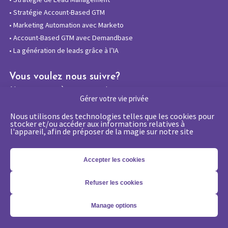
•
Stratégie Account-Based GTM
•
Marketing Automation avec Marketo
•
Account-Based GTM avec Demandbase
•
La génération de leads grâce à l’IA
Vous voulez nous suivre?
Abonnez-vous à notre newsletter
Gérer votre vie privée
Nous utilisons des technologies telles que les cookies pour
stocker et/ou accéder aux informations relatives à
l'appareil, afin de préposer de la magie sur notre site
La certification qualité a été délivrée au
titre de la catégorie d’action suivante :
Actions de formations
Accepter les cookies
Refuser les cookies
Copyright 2026 - © Merlin/Leonard -
Mentions légales
-
Politique
Manage options
de confidentialité