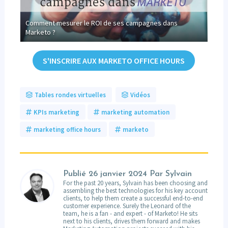
Comment mesurer le ROI de ses campagnes dans
[Inf
keto
Marketo ?
auto
S'INSCRIRE AUX MARKETO OFFICE HOURS
Tables rondes virtuelles
Vidéos
KPIs marketing
marketing automation
marketing office hours
marketo
Publié
26 janvier 2024
Par Sylvain
For the past 20 years, Sylvain has been choosing and
assembling the best technologies for his key account
clients, to help them create a successful end-to-end
customer experience. Surely the Leonard of the
team, he is a fan - and expert - of Marketo! He sits
next to his clients, drives them forward and makes