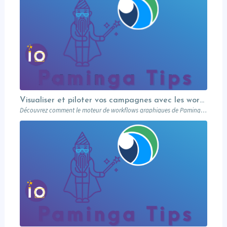
Visualiser et piloter vos campagnes avec les workflows graphiques Paminga.
Découvrez comment le moteur de workflows graphiques de Paminga vous permet de visualiser toute la logique de vos campagnes en un seul coup d’œil — branches conditionnelles, AB tests, waits et intégration Salesforce.