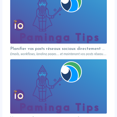
Planifier vos posts réseaux sociaux directement depuis votre MA
Emails, workflows, landing pages… et maintenant vos posts réseaux sociaux. Paminga centralise votre marketing dans un seul outil. Paminga Tip #08.