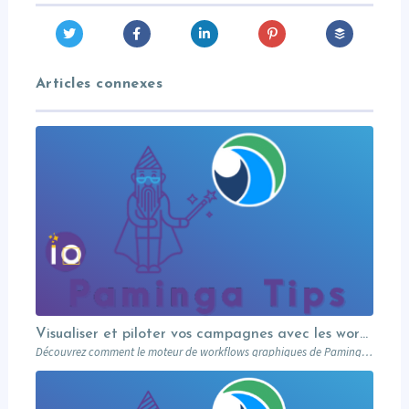
Articles connexes
Visualiser et piloter vos campagnes avec les workflows graphiques Paminga.
Découvrez comment le moteur de workflows graphiques de Paminga vous permet de visualiser toute la logique de vos campagnes en un seul coup d’œil — branches conditionnelles, AB tests, waits et intégration Salesforce.