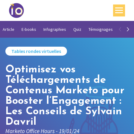
Vos enjeux
Article
E-books
Infographies
Quiz
Témoignages
Vidéos
Nos expertises
Tables rondes virtuelles
Académie
Optimisez vos
Ressources
Téléchargements de
Agenda
Contenus Marketo pour
Contact
Booster l’Engagement :
Mon compte
Les Conseils de Sylvain
Davril
English
Marketo Office Hours - 19/01/24