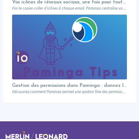
Vos icônes de réseaux sociaux, une fois pour toutes
Fini le copier-coller d’icônes à chaque email. Paminga centralise vos profils sociaux et les met à disposition de toute l’équipe via un élément dédié. Découvrez comment en 5 minutes.
Gestion des permissions dans Paminga : donnez les bons droits aux bonnes personnes
Découvrez comment Paminga permet une gestion fine des permissions : rôles, équipes, workspaces et contrôle au niveau des champs. Sécurisez votre marketing automation.