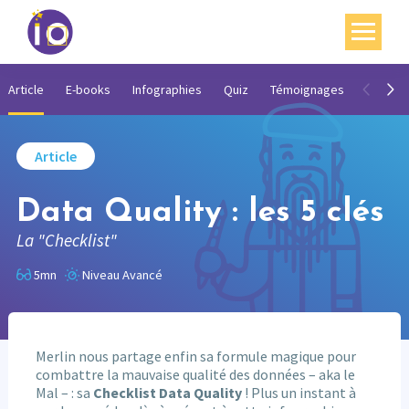
Vos enjeux
Article
E-books
Infographies
Quiz
Témoignages
Vidéos
Nos expertises
Article
Académie
Data Quality : les 5 clés
Ressources
La "Checklist"
Agenda
5mn
Niveau Avancé
Contact
Mon compte
Merlin nous partage enfin sa formule magique pour
English
combattre la mauvaise qualité des données – aka le
Mal – : sa
Checklist Data Quality
! Plus un instant à