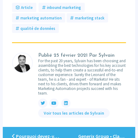
Article
inbound marketing
marketing automation
marketing stack
qualité de données
Publié
25 février 2021
Par Sylvain
For the past 20 years, Sylvain has been choosing and
assembling the best technologies for his key account
clients, to help them create a successful end-to-end
customer experience. Surely the Leonard of the
team, he is a fan - and expert - of Marketo! He sits
next to his clients, drives them forward and makes
Marketing Automation projects succeed with his
team.
Voir tous les articles de Sylvain
Pourquoi devez-vous améliorer la qualité des données ?
Generix Group • Clara Guénand