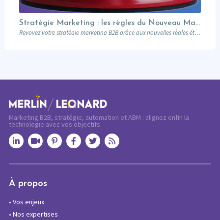
Stratégie Marketing : les règles du Nouveau Manuel B2B selon Jon Miller
Revoyez votre stratégie marketing B2B grâce aux nouvelles règles établies par Jon Miller. Apprenez des erreurs du passé pour réussir dans un marché en constante évolution.
Marketing B2B, stratégie, automation et ABM : alignez enfin la
technologie avec vos objectifs.
À propos
•
Vos enjeux
•
Nos expertises