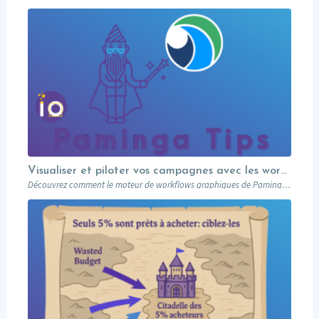
Visualiser et piloter vos campagnes avec les workflows graphiques Paminga.
Découvrez comment le moteur de workflows graphiques de Paminga vous permet de visualiser toute la logique de vos campagnes en un seul coup d’œil — branches conditionnelles, AB tests, waits et intégration Salesforce.