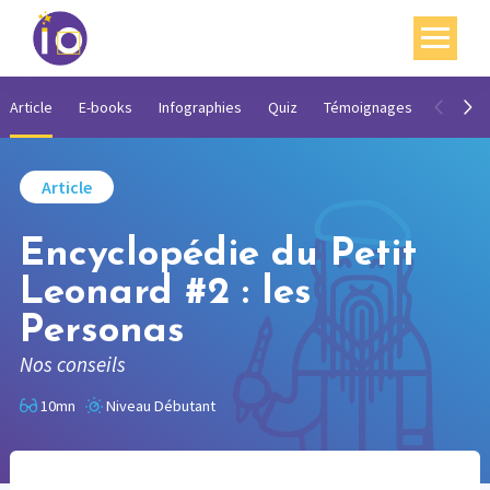
Vos enjeux
Article
E-books
Infographies
Quiz
Témoignages
Vidéos
Nos expertises
Article
Académie
Encyclopédie du Petit
Ressources
Leonard #2 : les
Agenda
Personas
Contact
Nos conseils
Mon compte
10mn
Niveau Débutant
English