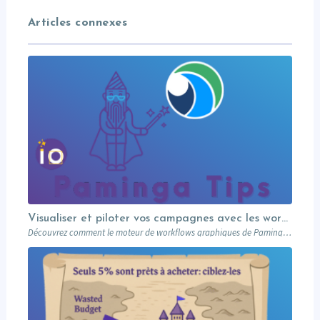
Articles connexes
Visualiser et piloter vos campagnes avec les workflows graphiques Paminga.
Découvrez comment le moteur de workflows graphiques de Paminga vous permet de visualiser toute la logique de vos campagnes en un seul coup d’œil — branches conditionnelles, AB tests, waits et intégration Salesforce.