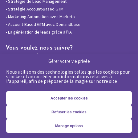
•
Stratégie de Lead Management
•
Stratégie Account-Based GTM
•
Marketing Automation avec Marketo
•
Account-Based GTM avec Demandbase
•
La génération de leads grâce à l’IA
Vous voulez nous suivre?
Abonnez-vous à notre newsletter
Gérer votre vie privée
Nous utilisons des technologies telles que les cookies pour
stocker et/ou accéder aux informations relatives à
l'appareil, afin de préposer de la magie sur notre site
La certification qualité a été délivrée au
titre de la catégorie d’action suivante :
Actions de formations
Accepter les cookies
Refuser les cookies
Copyright 2026 - © Merlin/Leonard -
Mentions légales
-
Politique
Manage options
de confidentialité