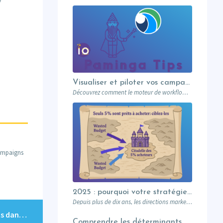
Visualiser et piloter vos campagnes avec les workflows graphiques Paminga.
Découvrez comment le moteur de workflows graphiques de Paminga vous permet de visualiser toute la logique de vos campagnes en un seul coup d’œil — branches conditionnelles, AB tests, waits et intégration Salesforce.
campaigns
2025 : pourquoi votre stratégie de lead gen ne suffit plus (et comment l’Account-Based Marketing peut relancer vos performances)
Depuis plus de dix ans, les directions marketing B2B ont investi dans des plateformes…
Arthur et les envahisseurs : la détection de click bots dans Marketo
Comprendre les déterminants du secteur de l’éducation et leurs impacts sur le marketing