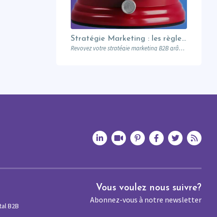
Stratégie Marketing : les règles du Nouveau Manuel B2B selon Jon Miller
Revoyez votre stratégie marketing B2B grâce aux nouvelles règles établies par Jon Miller. Apprenez des erreurs du passé pour réussir dans un marché en constante évolution.
Vous voulez nous suivre?
Abonnez-vous à notre newsletter
tal B2B