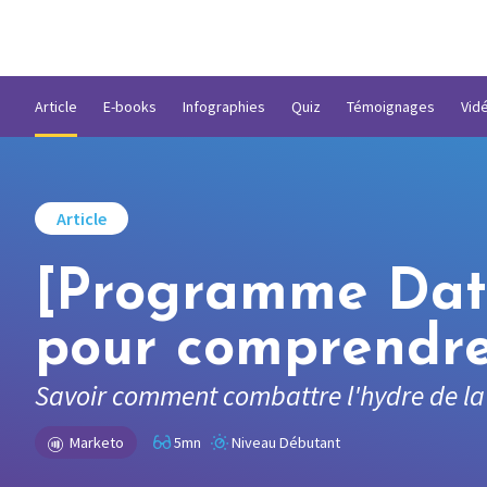
Article
E-books
Infographies
Quiz
Témoignages
Vid
Article
[Programme Data 
pour comprendre 
Savoir comment combattre l'hydre de la
Marketo
5mn
Niveau Débutant