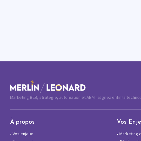
Marketing B2B, stratégie, automation et ABM : alignez enfin la techno
À propos
Vos Enj
•
Vos enjeux
•
Marketing di