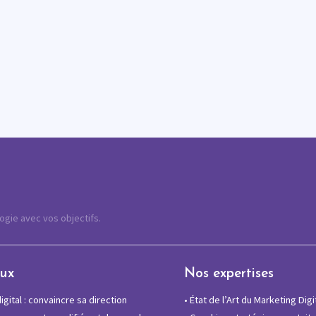
logie avec vos objectifs.
eux
Nos expertises
gital : convaincre sa direction
•
État de l’Art du Marketing Digi