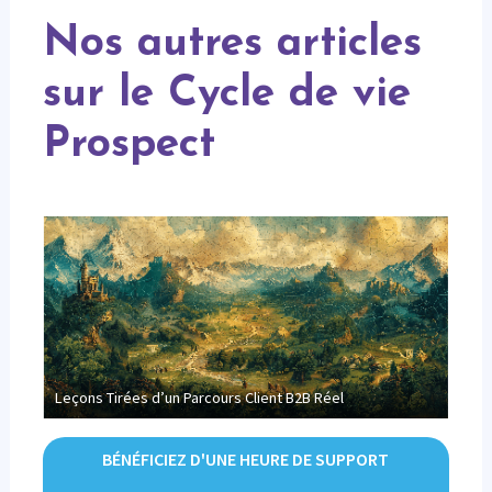
Nos autres articles
sur le Cycle de vie
Prospect
Leçons Tirées d’un Parcours Client B2B Réel
Qu’e
BÉNÉFICIEZ D'UNE HEURE DE SUPPORT