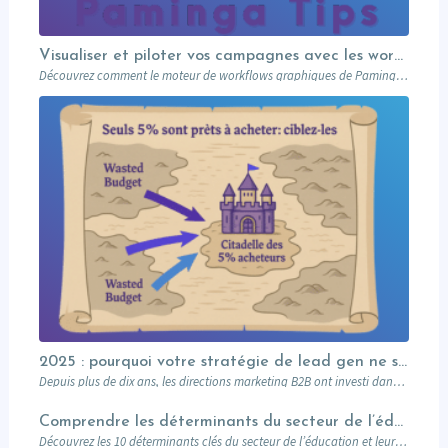
Visualiser et piloter vos campagnes avec les workflows graphiques Paminga.
Découvrez comment le moteur de workflows graphiques de Paminga vous permet de visualiser toute la logique de vos campagnes en un seul coup d’œil — branches conditionnelles, AB tests, waits et intégration Salesforce.
2025 : pourquoi votre stratégie de lead gen ne suffit plus (et comment l’Account-Based Marketing peut relancer vos performances)
Depuis plus de dix ans, les directions marketing B2B ont investi dans des plateformes…
Comprendre les déterminants du secteur de l’éducation et leurs impacts sur le marketing
Découvrez les 10 déterminants clés du secteur de l’éducation et leur impact sur le marketing : attentes des prospects, innovations digitales, impact sociétal, et stratégies pour des campagnes réussies. Un guide complet pour les professionnels du marketing éducatif.