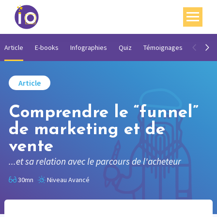
Vos enjeux
Article
E-books
Infographies
Quiz
Témoignages
Vidéos
Nos expertises
Article
Académie
Comprendre le “funnel”
Ressources
de marketing et de
Agenda
vente
Contact
...et sa relation avec le parcours de l'acheteur
Mon compte
30mn
Niveau Avancé
English