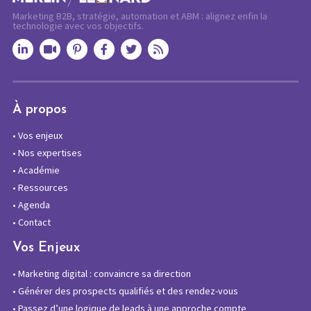
Marketing B2B, stratégie, automation et ABM : alignez enfin la
technologie avec vos objectifs.
À propos
•
Vos enjeux
•
Nos expertises
•
Académie
•
Ressources
•
Agenda
•
Contact
Vos Enjeux
•
Marketing digital : convaincre sa direction
•
Générer des prospects qualifiés et des rendez-vous
•
Passez d’une logique de leads à une approche compte