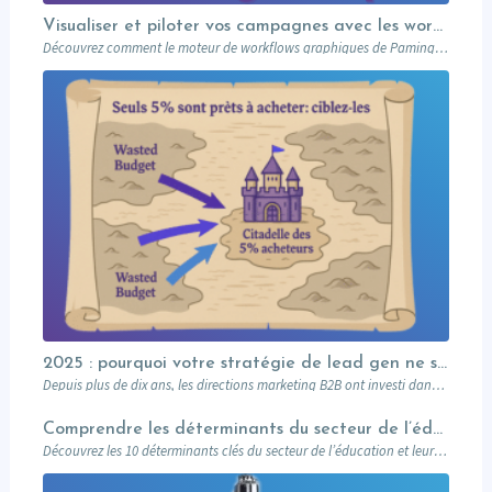
Visualiser et piloter vos campagnes avec les workflows graphiques Paminga.
Découvrez comment le moteur de workflows graphiques de Paminga vous permet de visualiser toute la logique de vos campagnes en un seul coup d’œil — branches conditionnelles, AB tests, waits et intégration Salesforce.
2025 : pourquoi votre stratégie de lead gen ne suffit plus (et comment l’Account-Based Marketing peut relancer vos performances)
Depuis plus de dix ans, les directions marketing B2B ont investi dans des plateformes…
Comprendre les déterminants du secteur de l’éducation et leurs impacts sur le marketing
Découvrez les 10 déterminants clés du secteur de l’éducation et leur impact sur le marketing : attentes des prospects, innovations digitales, impact sociétal, et stratégies pour des campagnes réussies. Un guide complet pour les professionnels du marketing éducatif.