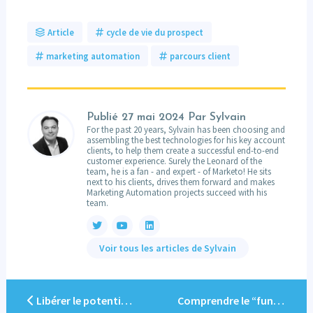
Article
cycle de vie du prospect
marketing automation
parcours client
Publié
27 mai 2024
Par Sylvain
For the past 20 years, Sylvain has been choosing and
assembling the best technologies for his key account
clients, to help them create a successful end-to-end
customer experience. Surely the Leonard of the
team, he is a fan - and expert - of Marketo! He sits
next to his clients, drives them forward and makes
Marketing Automation projects succeed with his
team.
Voir tous les articles de Sylvain
Libérer le potentiel de Marketo : Au-delà des intégrations CRM natives avec Vertify
Comprendre le “funnel” de marketing et de vente