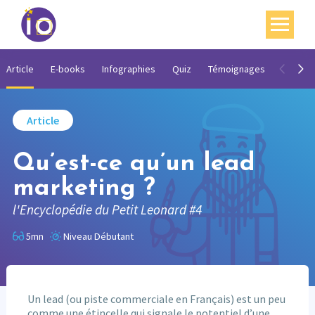
Vos enjeux
Article
E-books
Infographies
Quiz
Témoignages
Vidéos
Nos expertises
Article
Académie
Qu’est-ce qu’un lead
Ressources
marketing ?
Agenda
l'Encyclopédie du Petit Leonard #4
Contact
5mn
Niveau Débutant
Mon compte
English
Un lead (ou piste commerciale en Français) est un peu
comme une étincelle qui signale le potentiel d’une