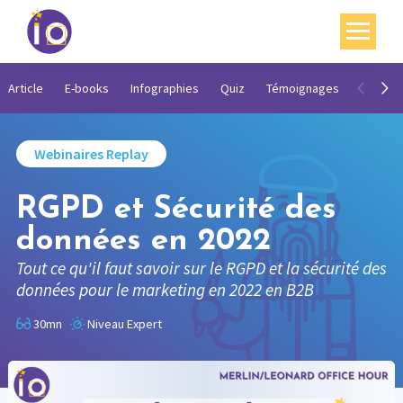
Vos enjeux
Article
E-books
Infographies
Quiz
Témoignages
Vidéos
Nos expertises
Webinaires Replay
Académie
RGPD et Sécurité des
Ressources
données en 2022
Agenda
Tout ce qu'il faut savoir sur le RGPD et la sécurité des
Contact
données pour le marketing en 2022 en B2B
30mn
Niveau Expert
Mon compte
English