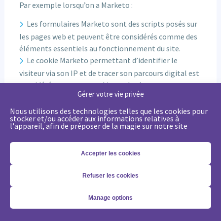
Par exemple lorsqu’on a Marketo :
Les formulaires Marketo sont des scripts posés sur
les pages web et peuvent être considérés comme des
éléments essentiels au fonctionnement du site.
Le cookie Marketo permettant d’identifier le
visiteur via son IP et de tracer son parcours digital est
considéré comme un cookie marketing.
Gérer votre vie privée
Cookie Banner chez Merlin/Leonard
Nous utilisons des technologies telles que les cookies pour
stocker et/ou accéder aux informations relatives à
l'appareil, afin de préposer de la magie sur notre site
Comment avons nous fait chez Merlin/Leonard
?
Accepter les cookies
Refuser les cookies
1/ Nous utilisons un plug-in WordPress
“Complianz” qui nous permet de nous mettre
Manage options
en conformité avec le RGPD; il propose de
lister tous les cookies de votre site et des les