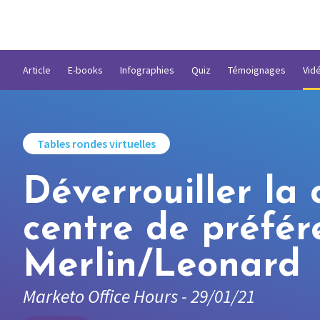
Article
E-books
Infographies
Quiz
Témoignages
Vid
Tables rondes virtuelles
Déverrouiller la
centre de préfé
Merlin/Leonard
Marketo Office Hours - 29/01/21