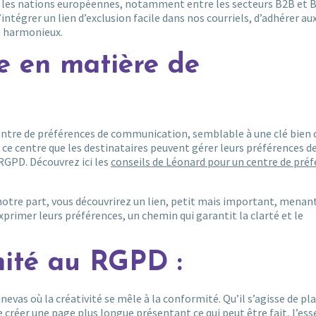
e les nations européennes, notamment entre les secteurs B2B et B
intégrer un lien d’exclusion facile dans nos courriels, d’adhérer au
n harmonieux.
ce en matière de
Centre de préférences de communication, semblable à une clé bien
 ce centre que les destinataires peuvent gérer leurs préférences d
RGPD. Découvrez ici les
conseils de Léonard pour un centre de pré
notre part, vous découvrirez un lien, petit mais important, menant
xprimer leurs préférences, un chemin qui garantit la clarté et le
mité au RGPD :
as où la créativité se mêle à la conformité. Qu’il s’agisse de pla
e créer une page plus longue présentant ce qui peut être fait, l’ess