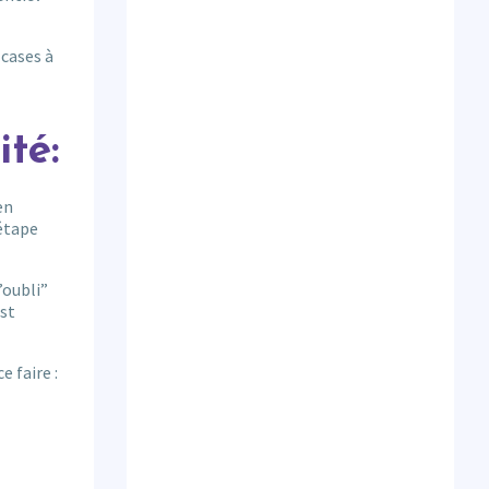
 cases à
té:
en
étape
’oubli”
est
 faire :