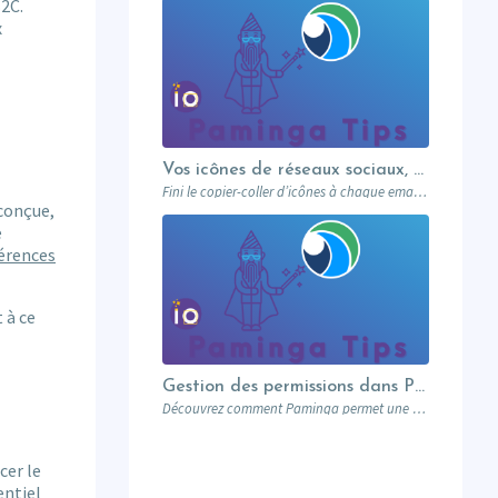
2C.
x
Vos icônes de réseaux sociaux, une fois pour toutes
Fini le copier-coller d’icônes à chaque email. Paminga centralise vos profils sociaux et les met à disposition de toute l’équipe via un élément dédié. Découvrez comment en 5 minutes.
 conçue,
e
férences
 à ce
Gestion des permissions dans Paminga : donnez les bons droits aux bonnes personnes
Découvrez comment Paminga permet une gestion fine des permissions : rôles, équipes, workspaces et contrôle au niveau des champs. Sécurisez votre marketing automation.
cer le
entiel