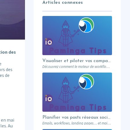
Articles connexes
tion des
Visualiser et piloter vos campagnes avec les workflows graphiques Paminga.
e
Découvrez comment le moteur de workflows graphiques de Paminga vous permet de visualiser toute la logique de vos campagnes en un seul coup d’œil — branches conditionnelles, AB tests, waits et intégration Salesforce.
ors des
es de
Planifier vos posts réseaux sociaux directement depuis votre MA
 en mai
Emails, workflows, landing pages… et maintenant vos posts réseaux sociaux. Paminga centralise votre marketing dans un seul outil. Paminga Tip #08.
les. Au