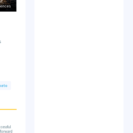
ur
Faciliter la vie de ceu
faites le quiz ultime avec
rences
veulent vous quitter
Léonard !
s
keto
cessful
m forward