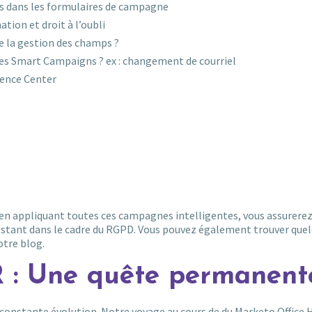
ts dans les formulaires de campagne
tion et droit à l’oubli
e la gestion des champs ?
es Smart Campaigns ? ex : changement de courriel
rence Center
u’en appliquant toutes ces campagnes intelligentes, vous assurerez
estant dans le cadre du RGPD. Vous pouvez également trouver que
otre blog.
: Une quête permanente
constante évolution. Notre voyage au cours de du Marketo Office 