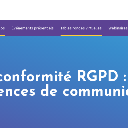
éos
Événements présentiels
Tables rondes virtuelles
Webinaires
 conformité RGPD 
rences de communi