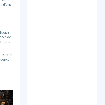
re d’une
chaque
nces de
ant une
in et le
essence
Quiz de conformité RGPD :