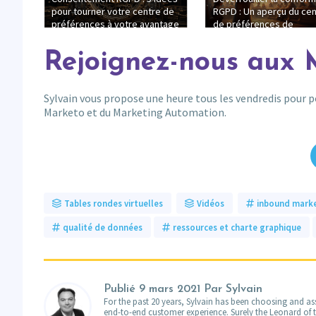
ment
pour tourner votre centre de
RGPD : Un aperçu du cen
préférences à votre avantage
de préférences de
!
communication de
Merlin/Leonard
Rejoignez-nous aux 
Sylvain vous propose une heure tous les vendredis pour 
Marketo et du Marketing Automation.
Tables rondes virtuelles
Vidéos
inbound mark
qualité de données
ressources et charte graphique
Publié
9 mars 2021
Par Sylvain
For the past 20 years, Sylvain has been choosing and ass
end-to-end customer experience. Surely the Leonard of the