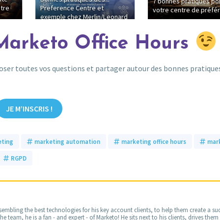
7 bonnes pratiques po
tre
Preference Centre et
votre centre de préfé
exemple chez Merlin/Leonard
Marketo Office Hours
poser toutes vos questions et partager autour des bonnes pratique
JE M’INSCRIS !
eting
marketing automation
marketing office hours
mar
RGPD
embling the best technologies for his key account clients, to help them create a suc
 team, he is a fan - and expert - of Marketo! He sits next to his clients, drives the