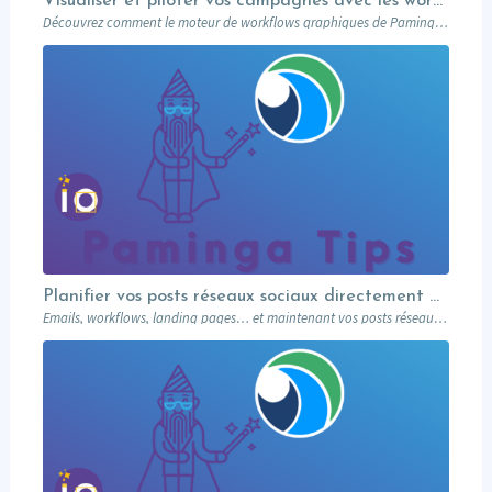
Visualiser et piloter vos campagnes avec les workflows graphiques Paminga.
Découvrez comment le moteur de workflows graphiques de Paminga vous permet de visualiser toute la logique de vos campagnes en un seul coup d’œil — branches conditionnelles, AB tests, waits et intégration Salesforce.
Planifier vos posts réseaux sociaux directement depuis votre MA
Emails, workflows, landing pages… et maintenant vos posts réseaux sociaux. Paminga centralise votre marketing dans un seul outil. Paminga Tip #08.