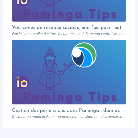
Vos icônes de réseaux sociaux, une fois pour toutes
Fini le copier-coller d’icônes à chaque email. Paminga centralise vos profils sociaux et les met à disposition de toute l’équipe via un élément dédié. Découvrez comment en 5 minutes.
Gestion des permissions dans Paminga : donnez les bons droits aux bonnes personnes
Découvrez comment Paminga permet une gestion fine des permissions : rôles, équipes, workspaces et contrôle au niveau des champs. Sécurisez votre marketing automation.