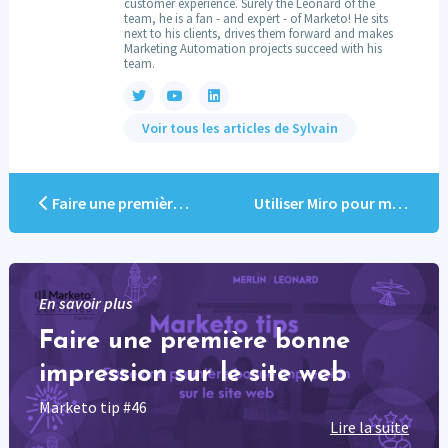
customer experience. Surely the Leonard of the
team, he is a fan - and expert - of Marketo! He sits
next to his clients, drives them forward and makes
Marketing Automation projects succeed with his
team.
Voir tous les articles de Sylvain
Faire une première bonne impression sur le site web
Utiliser Miro pour mieux organiser ses campagnes
En savoir plus
Faire une première bonne
impression sur le site web
Marketo tip #46
Lire la suite