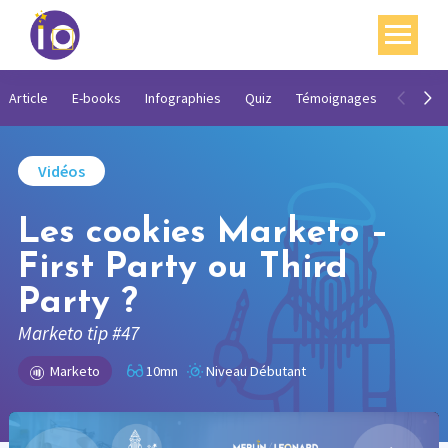
Vos enjeux
Article
E-books
Infographies
Quiz
Témoignages
Vidéos
Nos expertises
Vidéos
Académie
Les cookies Marketo –
Ressources
First Party ou Third
Agenda
Party ?
Contact
Marketo tip #47
Mon compte
Marketo
10mn
Niveau Débutant
English