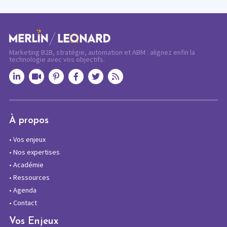
Marketing B2B, stratégie, automation et ABM : alignez enfin la
technologie avec vos objectifs.
À propos
•
Vos enjeux
•
Nos expertises
•
Académie
•
Ressources
•
Agenda
•
Contact
Vos Enjeux