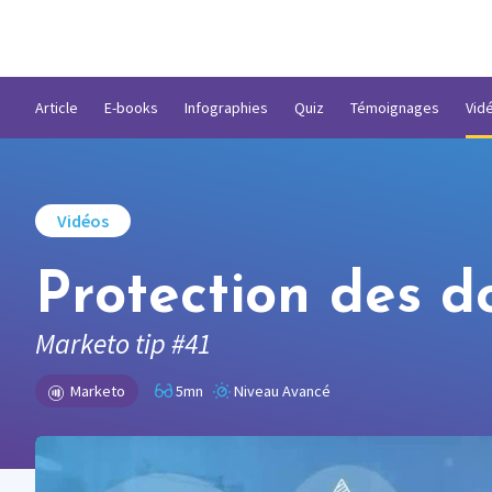
Article
E-books
Infographies
Quiz
Témoignages
Vid
Vidéos
Protection des d
Marketo tip #41
Marketo
5mn
Niveau Avancé