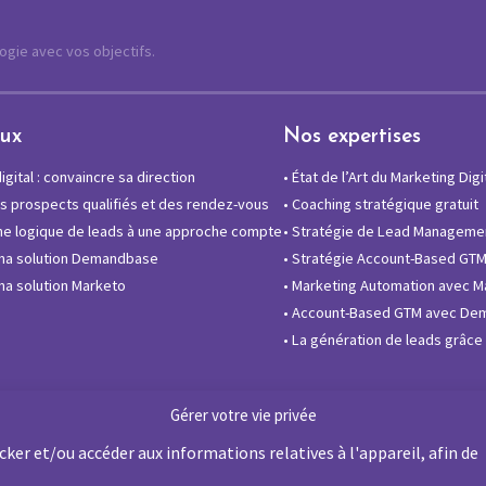
logie avec vos objectifs.
eux
Nos expertises
gital : convaincre sa direction
•
État de l’Art du Marketing Digi
 prospects qualifiés et des rendez-vous
•
Coaching stratégique gratuit
e logique de leads à une approche compte
•
Stratégie de Lead Manageme
ma solution Demandbase
•
Stratégie Account-Based GT
a solution Marketo
•
Marketing Automation avec M
•
Account-Based GTM avec De
•
La génération de leads grâce à
Gérer votre vie privée
ker et/ou accéder aux informations relatives à l'appareil, afin de