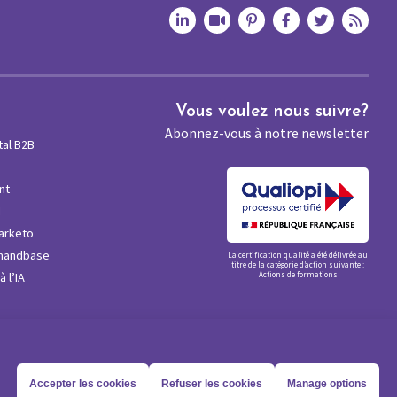
Vous voulez nous suivre?
Abonnez-vous à notre newsletter
tal B2B
nt
M
arketo
mandbase
La certification qualité a été délivrée au
titre de la catégorie d’action suivante :
 l’IA
Actions de formations
Accepter les cookies
Refuser les cookies
Manage options