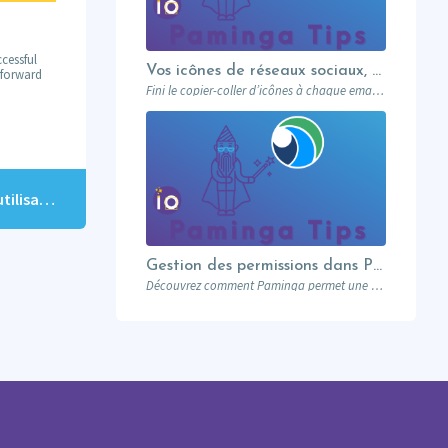
cessful
Vos icônes de réseaux sociaux, une fois pour toutes
m forward
Fini le copier-coller d’icônes à chaque email. Paminga centralise vos profils sociaux et les met à disposition de toute l’équipe via un élément dédié. Découvrez comment en 5 minutes.
Astuces de productivité dans la nouvelle interface utilisateur
Gestion des permissions dans Paminga : donnez les bons droits aux bonnes personnes
Découvrez comment Paminga permet une gestion fine des permissions : rôles, équipes, workspaces et contrôle au niveau des champs. Sécurisez votre marketing automation.