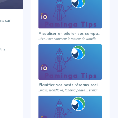
ns sur
Visualiser et piloter vos campagnes avec les workflows graphiques Paminga.
Découvrez comment le moteur de workflows graphiques de Paminga vous permet de visualiser toute la logique de vos campagnes en un seul coup d’œil — branches conditionnelles, AB tests, waits et intégration Salesforce.
’ils
Planifier vos posts réseaux sociaux directement depuis votre MA
Emails, workflows, landing pages… et maintenant vos posts réseaux sociaux. Paminga centralise votre marketing dans un seul outil. Paminga Tip #08.