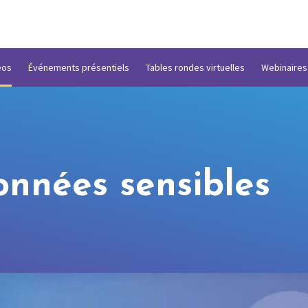
éos
Événements présentiels
Tables rondes virtuelles
Webinaires
onnées sensibles