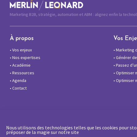
Marketing B2B, stratégie, automation et ABM : alignez enfin la techno
À propos
Vos Enj
•
Vos enjeux
•
Marketing di
•
Nos expertises
•
Générer des
•
Académie
•
Passez d’un
•
Ressources
•
Optimiser 
•
Agenda
•
Optimiser m
•
Contact
Nous utilisons des technologies telles que les cookies pour stoc
préposer de la magie sur notre site