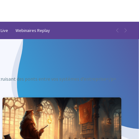
 Live
Webinaires Replay
struisant des ponts entre vos systèmes d’entreprise</p>