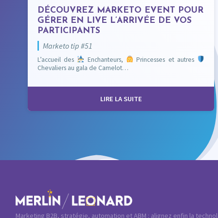
DÉCOUVREZ MARKETO EVENT POUR
GÉRER EN LIVE L’ARRIVÉE DE VOS
PARTICIPANTS
Marketo tip #51
L’accueil des
Enchanteurs,
Princesses et autres
Chevaliers au gala de Camelot…
LIRE LA SUITE
Marketing B2B, stratégie, automation et ABM : alignez enfin la techno