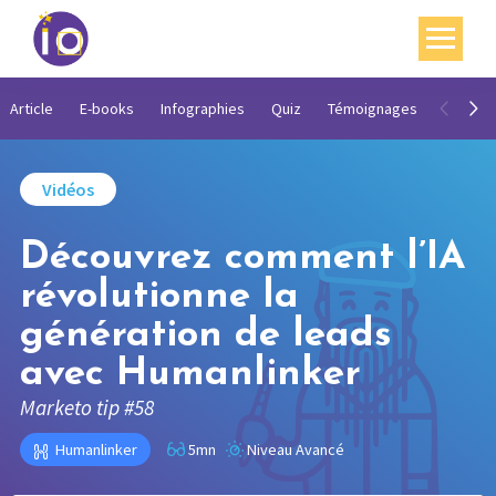
Vos enjeux
Article
E-books
Infographies
Quiz
Témoignages
Vidéos
Nos expertises
Vidéos
Académie
Découvrez comment l’IA
Ressources
révolutionne la
Agenda
génération de leads
Contact
avec Humanlinker
Mon compte
Marketo tip #58
English
Humanlinker
5mn
Niveau Avancé