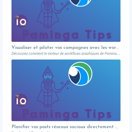
Visualiser et piloter vos campagnes avec les workflows graphiques Paminga.
Découvrez comment le moteur de workflows graphiques de Paminga vous permet de visualiser toute la logique de vos campagnes en un seul coup d’œil — branches conditionnelles, AB tests, waits et intégration Salesforce.
Planifier vos posts réseaux sociaux directement depuis votre MA