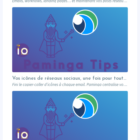
Emails, workflows, landing pages… et maintenant vos posts réseaux sociaux. Paminga centralise votre marketing dans un seul outil. Paminga Tip #08.
Vos icônes de réseaux sociaux, une fois pour toutes
Fini le copier-coller d’icônes à chaque email. Paminga centralise vos profils sociaux et les met à disposition de toute l’équipe via un élément dédié. Découvrez comment en 5 minutes.