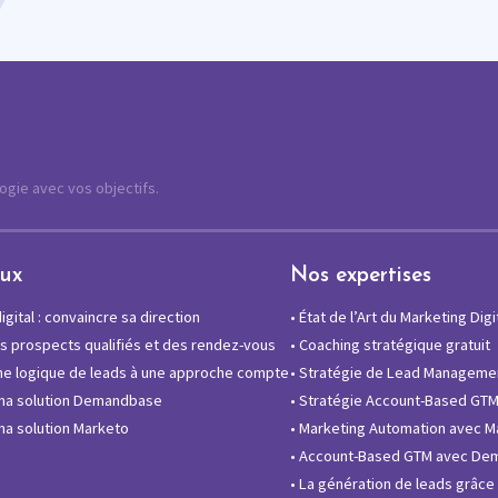
logie avec vos objectifs.
eux
Nos expertises
gital : convaincre sa direction
•
État de l’Art du Marketing Digi
 prospects qualifiés et des rendez-vous
•
Coaching stratégique gratuit
e logique de leads à une approche compte
•
Stratégie de Lead Manageme
ma solution Demandbase
•
Stratégie Account-Based GT
a solution Marketo
•
Marketing Automation avec M
•
Account-Based GTM avec De
•
La génération de leads grâce à