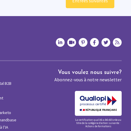
Entrées suivantes
Vous voulez nous suivre?
Abonnez-vous à notre newsletter
tal B2B
nt
M
arketo
mandbase
La certification qualité a été délivrée au
titre de la catégorie d’action suivante :
 l’IA
Actions de formations