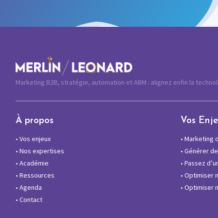
Marketing B2B, stratégie, automation et ABM : alignez enfin la techno
À propos
Vos Enj
•
Vos enjeux
•
Marketing di
•
Nos expertises
•
Générer des
•
Académie
•
Passez d’un
•
Ressources
•
Optimiser 
•
Agenda
•
Optimiser m
•
Contact