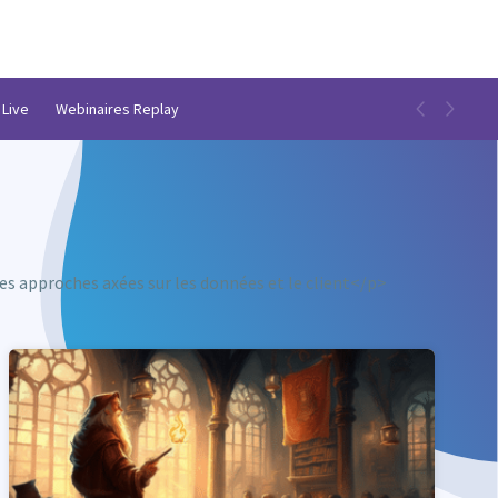
 Live
Webinaires Replay
g
es approches axées sur les données et le client</p>