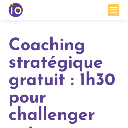
Vos enjeux
Nos expertises
Coaching
Académie
stratégique
Ressources
gratuit : 1h30
Agenda
Contact
pour
Mon compte
challenger
English