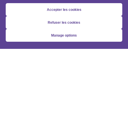
Accepter les cookies
Refuser les cookies
Manage options
Optimiser ma solution Marketo
Quels sont les quick wins et les optimisations
avancées pour maximiser le ROI et améliorer
l'efficacité opérationnelle de votre instance
Marketo ?