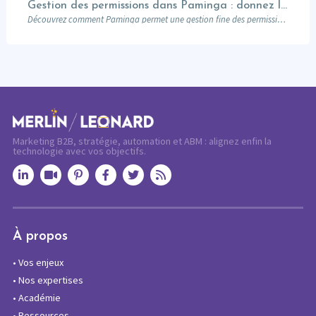
Gestion des permissions dans Paminga : donnez les bons droits aux bonnes personnes
Découvrez comment Paminga permet une gestion fine des permissions : rôles, équipes, workspaces et contrôle au niveau des champs. Sécurisez votre marketing automation.
Marketing B2B, stratégie, automation et ABM : alignez enfin la
technologie avec vos objectifs.
À propos
•
Vos enjeux
•
Nos expertises
•
Académie
•
Ressources