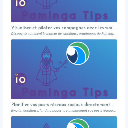
Visualiser et piloter vos campagnes avec les workflows graphiques Paminga.
Découvrez comment le moteur de workflows graphiques de Paminga vous permet de visualiser toute la logique de vos campagnes en un seul coup d’œil — branches conditionnelles, AB tests, waits et intégration Salesforce.
Planifier vos posts réseaux sociaux directement depuis votre MA
Emails, workflows, landing pages… et maintenant vos posts réseaux sociaux. Paminga centralise votre marketing dans un seul outil. Paminga Tip #08.