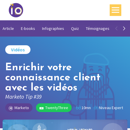
Vos enjeux
Article
E-books
Infographies
Quiz
Témoignages
Vidéos
Nos expertises
Vidéos
Académie
Enrichir votre
Ressources
connaissance client
Agenda
avec les vidéos
Contact
Marketo Tip #39
Mon compte
Marketo
TwentyThree
10mn
Niveau Expert
English