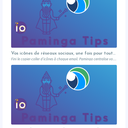
Vos icônes de réseaux sociaux, une fois pour toutes
Fini le copier-coller d’icônes à chaque email. Paminga centralise vos profils sociaux et les met à disposition de toute l’équipe via un élément dédié. Découvrez comment en 5 minutes.