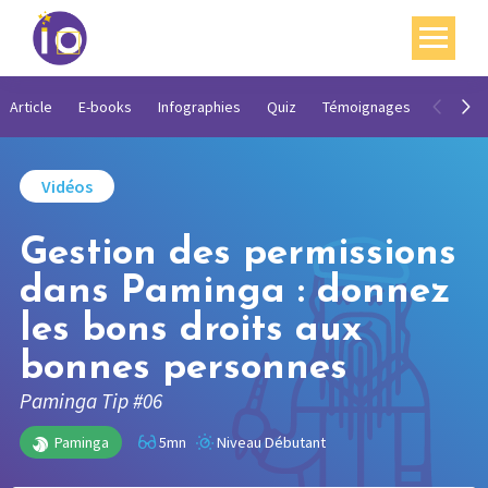
Vos enjeux
Article
E-books
Infographies
Quiz
Témoignages
Vidéos
Nos expertises
Vidéos
Académie
Gestion des permissions
Ressources
dans Paminga : donnez
Agenda
les bons droits aux
Contact
bonnes personnes
Mon compte
Paminga Tip #06
English
Paminga
5mn
Niveau Débutant