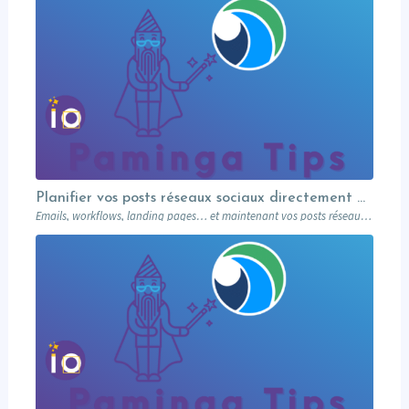
Planifier vos posts réseaux sociaux directement depuis votre MA
Emails, workflows, landing pages… et maintenant vos posts réseaux sociaux. Paminga centralise votre marketing dans un seul outil. Paminga Tip #08.