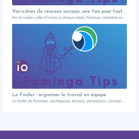
Vos icônes de réseaux sociaux, une fois pour toutes
Fini le copier-coller d’icônes à chaque email. Paminga centralise vos profils sociaux et les met à disposition de toute l’équipe via un élément dédié. Découvrez comment en 5 minutes.
Le Finder : organiser le travail en équipe
Le Finder de Paminga : workspaces, dossiers, permissions, clonage et tokens pour structurer efficacement votre marketing automation.