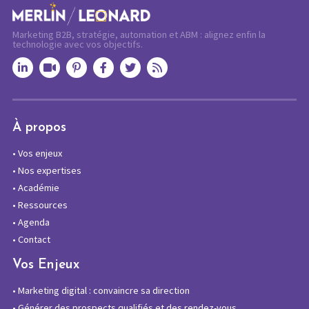
Marketing B2B, stratégie, automation et ABM : alignez enfin la
technologie avec vos objectifs.
À propos
•
Vos enjeux
•
Nos expertises
•
Académie
•
Ressources
•
Agenda
•
Contact
Vos Enjeux
•
Marketing digital : convaincre sa direction
•
Générer des prospects qualifiés et des rendez-vous