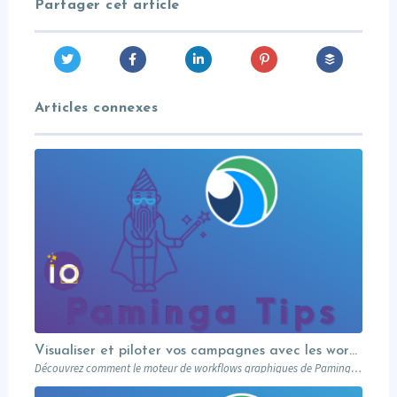
Partager cet article
Articles connexes
Visualiser et piloter vos campagnes avec les workflows graphiques Paminga.
Découvrez comment le moteur de workflows graphiques de Paminga vous permet de visualiser toute la logique de vos campagnes en un seul coup d’œil — branches conditionnelles, AB tests, waits et intégration Salesforce.