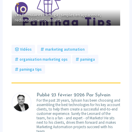
Les formulaires Paminga : simples en apparence,
La s
s
redoutablement puissants
maît
Vidéos
marketing automation
organisation marketing ops
paminga
paminga tips
Publié
23 février 2026
Par Sylvain
For the past 20 years, Sylvain has been choosing and
assembling the best technologies for his key account
clients, to help them create a successful end-to-end
customer experience. Surely the Leonard of the
team, he is a fan - and expert - of Marketo! He sits
next to his clients, drives them forward and makes
Marketing Automation projects succeed with his
team.