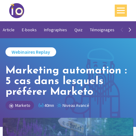
Vos enjeux
Article
E-books
Infographies
Quiz
Témoignages
Vidéos
Nos expertises
Webinaires Replay
Académie
Marketing automation :
Ressources
5 cas dans lesquels
Agenda
préférer Marketo
Contact
Marketo
40mn
Niveau Avancé
Mon compte
English