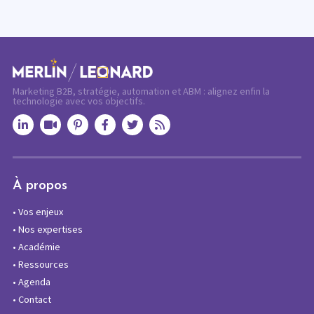
Marketing B2B, stratégie, automation et ABM : alignez enfin la
technologie avec vos objectifs.
À propos
•
Vos enjeux
•
Nos expertises
•
Académie
•
Ressources
•
Agenda
•
Contact