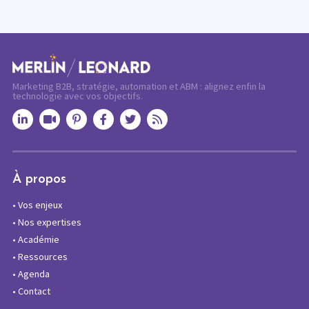
Marketing B2B, stratégie, automation et ABM : alignez enfin la
technologie avec vos objectifs.
À propos
•
Vos enjeux
•
Nos expertises
•
Académie
•
Ressources
•
Agenda
•
Contact