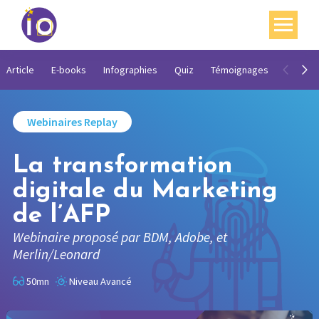
Vos enjeux
Article
E-books
Infographies
Quiz
Témoignages
Vidéos
Nos expertises
Webinaires Replay
Académie
La transformation
Ressources
digitale du Marketing
Agenda
de l’AFP
Contact
Webinaire proposé par BDM, Adobe, et
Merlin/Leonard
Mon compte
50mn
Niveau Avancé
English