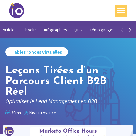
Vos enjeux
Article
E-books
Infographies
Quiz
Témoignages
Vidéos
Nos expertises
Tables rondes virtuelles
Académie
Leçons Tirées d’un
Ressources
Parcours Client B2B
Agenda
Réel
Contact
Optimiser le Lead Management en B2B
Mon compte
30mn
Niveau Avancé
English