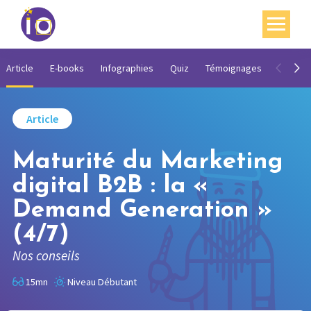
Vos enjeux
Article
E-books
Infographies
Quiz
Témoignages
Vidéos
Nos expertises
Article
Académie
Maturité du Marketing
Ressources
digital B2B : la «
Agenda
Demand Generation »
Contact
(4/7)
Mon compte
Nos conseils
English
15mn
Niveau Débutant