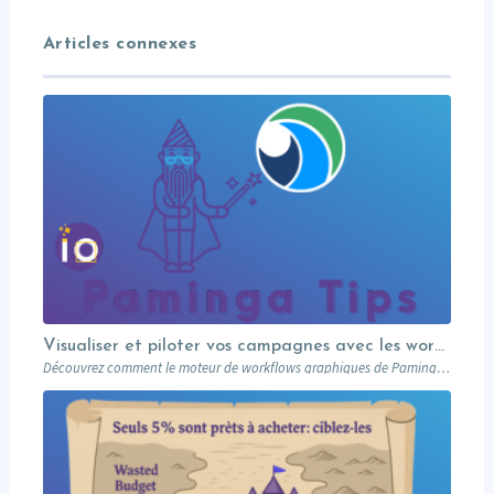
Articles connexes
Visualiser et piloter vos campagnes avec les workflows graphiques Paminga.
Découvrez comment le moteur de workflows graphiques de Paminga vous permet de visualiser toute la logique de vos campagnes en un seul coup d’œil — branches conditionnelles, AB tests, waits et intégration Salesforce.