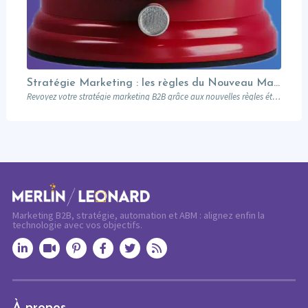
Stratégie Marketing : les règles du Nouveau Manuel B2B selon Jon Miller
Revoyez votre stratégie marketing B2B grâce aux nouvelles règles établies par Jon Miller. Apprenez des erreurs du passé pour réussir dans un marché en constante évolution.
Marketing B2B, stratégie, automation et ABM : alignez enfin la
technologie avec vos objectifs.