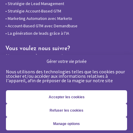
•
Stratégie de Lead Management
•
Stratégie Account-Based GTM
•
Marketing Automation avec Marketo
•
Account-Based GTM avec Demandbase
•
La génération de leads grâce à l’IA
Vous voulez nous suivre?
Abonnez-vous à notre newsletter
Gérer votre vie privée
Nous utilisons des technologies telles que les cookies pour
stocker et/ou accéder aux informations relatives à
l'appareil, afin de préposer de la magie sur notre site
La certification qualité a été délivrée au
titre de la catégorie d’action suivante :
Actions de formations
Accepter les cookies
Refuser les cookies
Copyright 2026 - © Merlin/Leonard -
Mentions légales
-
Politique
Manage options
de confidentialité