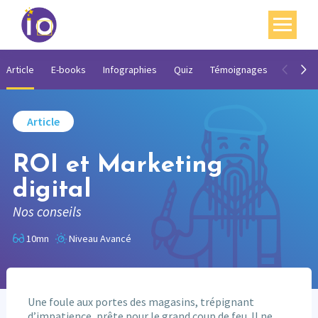
Vos enjeux
Article
E-books
Infographies
Quiz
Témoignages
Vidéos
Nos expertises
Article
Académie
ROI et Marketing
Ressources
digital
Agenda
Nos conseils
Contact
10mn
Niveau Avancé
Mon compte
English
Une foule aux portes des magasins, trépignant
d’impatience, prête pour le grand coup de feu. Il ne