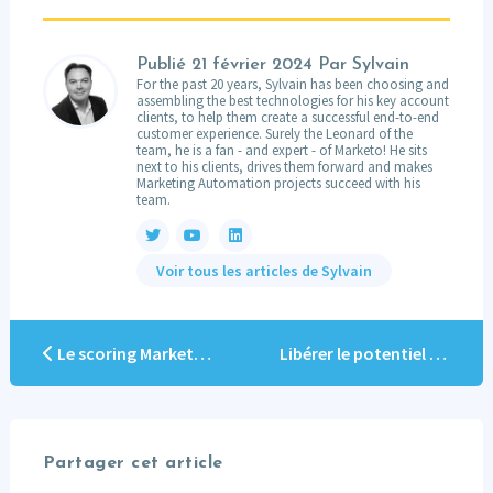
Publié
21 février 2024
Par Sylvain
For the past 20 years, Sylvain has been choosing and
assembling the best technologies for his key account
clients, to help them create a successful end-to-end
customer experience. Surely the Leonard of the
team, he is a fan - and expert - of Marketo! He sits
next to his clients, drives them forward and makes
Marketing Automation projects succeed with his
team.
Voir tous les articles de Sylvain
Le scoring Marketo pour transformer vos Leads en Victoires !
Libérer le potentiel de Marketo : Au-delà des intégrations CRM natives avec Vertify
Partager cet article