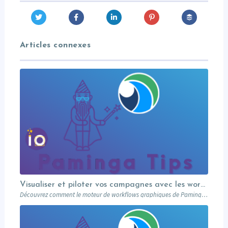
Articles connexes
Visualiser et piloter vos campagnes avec les workflows graphiques Paminga.
Découvrez comment le moteur de workflows graphiques de Paminga vous permet de visualiser toute la logique de vos campagnes en un seul coup d’œil — branches conditionnelles, AB tests, waits et intégration Salesforce.