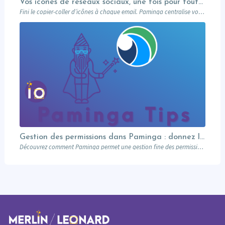
Vos icônes de réseaux sociaux, une fois pour toutes
Fini le copier-coller d’icônes à chaque email. Paminga centralise vos profils sociaux et les met à disposition de toute l’équipe via un élément dédié. Découvrez comment en 5 minutes.
Gestion des permissions dans Paminga : donnez les bons droits aux bonnes personnes
Découvrez comment Paminga permet une gestion fine des permissions : rôles, équipes, workspaces et contrôle au niveau des champs. Sécurisez votre marketing automation.