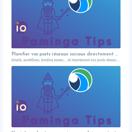
Planifier vos posts réseaux sociaux directement depuis votre MA
Emails, workflows, landing pages… et maintenant vos posts réseaux sociaux. Paminga centralise votre marketing dans un seul outil. Paminga Tip #08.