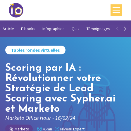
Vos enjeux
Article
E-books
Infographies
Quiz
Témoignages
Vidéos
Nos expertises
Tables rondes virtuelles
Académie
Scoring par IA :
Ressources
Révolutionner votre
Agenda
Stratégie de Lead
Contact
Scoring avec Sypher.ai
Mon compte
et Marketo
Marketo Office Hour - 16/02/24
English
Marketo
45mn
Niveau Expert