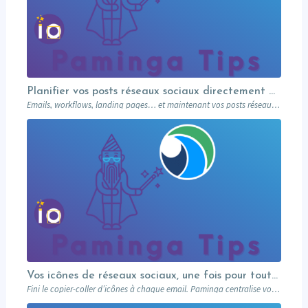
Planifier vos posts réseaux sociaux directement depuis votre MA
Emails, workflows, landing pages… et maintenant vos posts réseaux sociaux. Paminga centralise votre marketing dans un seul outil. Paminga Tip #08.
Vos icônes de réseaux sociaux, une fois pour toutes
Fini le copier-coller d’icônes à chaque email. Paminga centralise vos profils sociaux et les met à disposition de toute l’équipe via un élément dédié. Découvrez comment en 5 minutes.