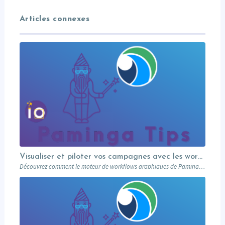
Articles connexes
Visualiser et piloter vos campagnes avec les workflows graphiques Paminga.
Découvrez comment le moteur de workflows graphiques de Paminga vous permet de visualiser toute la logique de vos campagnes en un seul coup d’œil — branches conditionnelles, AB tests, waits et intégration Salesforce.