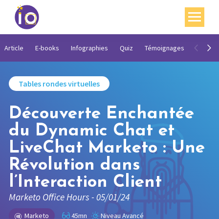
Vos enjeux
Article
E-books
Infographies
Quiz
Témoignages
Vidéos
Nos expertises
Tables rondes virtuelles
Académie
Découverte Enchantée
Ressources
du Dynamic Chat et
Agenda
LiveChat Marketo : Une
Contact
Révolution dans
Mon compte
l’Interaction Client
Marketo Office Hours - 05/01/24
English
Marketo
45mn
Niveau Avancé