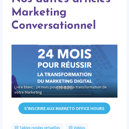
Marketing
Conversationnel
Livre blanc : 24 mois pour réussir la transformation de
[Inf
votre Marketing
conv
S'INSCRIRE AUX MARKETO OFFICE HOURS
Tables rondes virtuelles
Vidéos