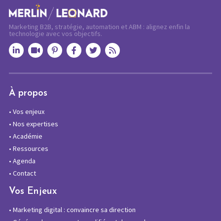
Marketing B2B, stratégie, automation et ABM : alignez enfin la
technologie avec vos objectifs.
À propos
•
Vos enjeux
•
Nos expertises
•
Académie
•
Ressources
•
Agenda
•
Contact
Vos Enjeux
•
Marketing digital : convaincre sa direction