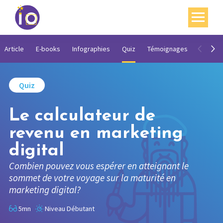
Vos enjeux
Article
E-books
Infographies
Quiz
Témoignages
Vidéos
Nos expertises
Quiz
Académie
Le calculateur de
Ressources
revenu en marketing
Agenda
digital
Contact
Combien pouvez vous espérer en atteignant le
sommet de votre voyage sur la maturité en
Mon compte
marketing digital?
English
5mn
Niveau Débutant