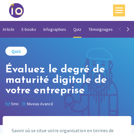
Vos enjeux
Article
E-books
Infographies
Quiz
Témoignages
Vidéos
Nos expertises
Quiz
Académie
Évaluez le degré de
Ressources
maturité digitale de
Agenda
votre entreprise
Contact
5mn
Niveau Avancé
Mon compte
English
Savoir où se situe votre organisation en termes de