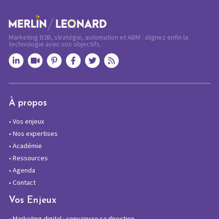
Marketing B2B, stratégie, automation et ABM : alignez enfin la
technologie avec vos objectifs.
À propos
•
Vos enjeux
•
Nos expertises
•
Académie
•
Ressources
•
Agenda
•
Contact
Vos Enjeux
•
Marketing digital : convaincre sa direction