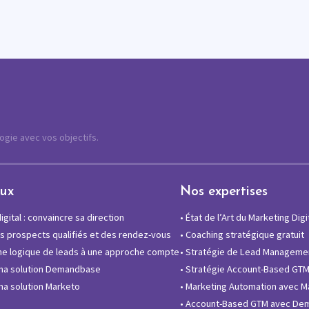
logie avec vos objectifs.
eux
Nos expertises
gital : convaincre sa direction
•
État de l’Art du Marketing Digi
 prospects qualifiés et des rendez-vous
•
Coaching stratégique gratuit
e logique de leads à une approche compte
•
Stratégie de Lead Manageme
ma solution Demandbase
•
Stratégie Account-Based GT
a solution Marketo
•
Marketing Automation avec M
•
Account-Based GTM avec De