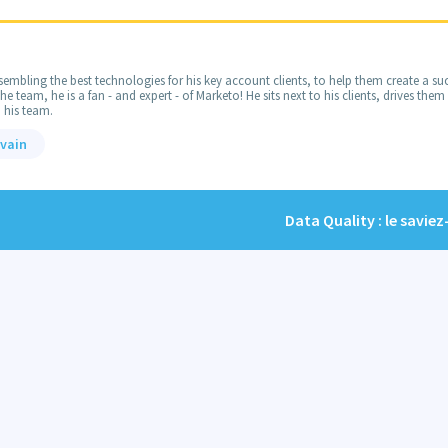
embling the best technologies for his key account clients, to help them create a suc
 team, he is a fan - and expert - of Marketo! He sits next to his clients, drives the
 his team.
lvain
Data Quality : le savie