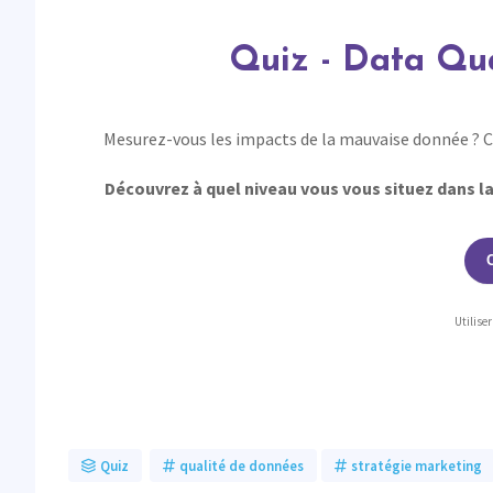
Quiz
-
Quiz - Data Qua
Data
Quality
-
Où
Mesurez-vous les impacts de la mauvaise donnée ? 
en
êtes-
vous
Découvrez à quel niveau vous vous situez dans la
?
Utilise
Quiz
qualité de données
stratégie marketing