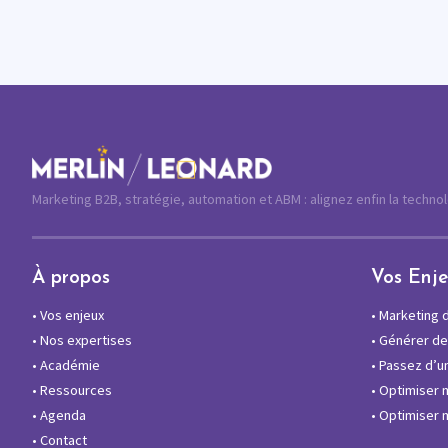
Marketing B2B, stratégie, automation et ABM : alignez enfin la techno
À propos
Vos Enj
•
Vos enjeux
•
Marketing di
•
Nos expertises
•
Générer des
•
Académie
•
Passez d’un
•
Ressources
•
Optimiser 
•
Agenda
•
Optimiser m
•
Contact