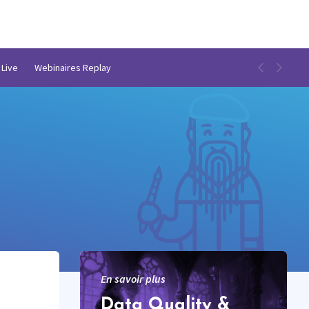
 Live
Webinaires Replay
En savoir plus
Data Quality &