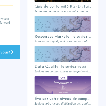
Quiz de conformité RGPD : faites le quiz ultime avec Léonard !
Testez vos connaissances via notre quiz de conformité RGPD dans le domaine du marketing B2B inspiré par le génie de Léonard de Vinci
cessful
m forward
Ressources Marketo : le saviez-vous?
Saviez-vous à quel point nous pouvons utiliser les ressources Marketo pour livrer une expérience…
z-vous?
Data Quality : le saviez-vous?
Évaluez vos connaissances sur la gestion de la qualité des données. Savez-vous pourquoi il…
Évaluez votre niveau de compétence Marketo
Évaluez votre niveau d’utilisation de l’outil Marketo afin de déterminer quelles sont pour vous…