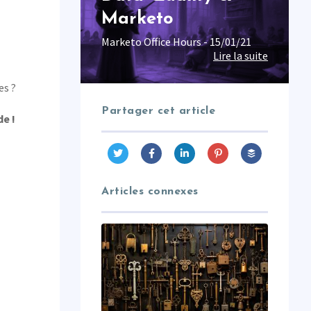
Marketo
Marketo Office Hours - 15/01/21
Lire la suite
es ?
Partager cet article
de !
Articles connexes