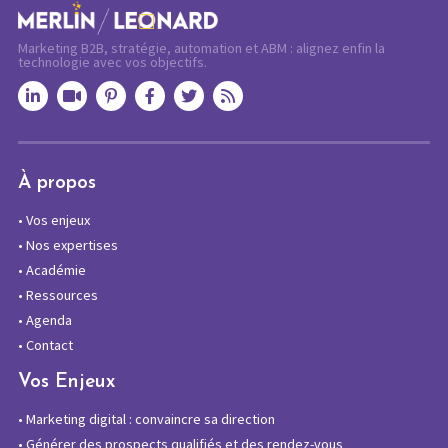
Marketing B2B, stratégie, automation et ABM : alignez enfin la
technologie avec vos objectifs.
À propos
•
Vos enjeux
•
Nos expertises
•
Académie
•
Ressources
•
Agenda
•
Contact
Vos Enjeux
•
Marketing digital : convaincre sa direction
•
Générer des prospects qualifiés et des rendez-vous