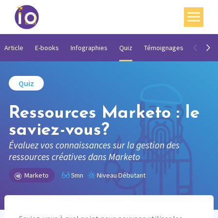
Vos enjeux
Article
E-books
Infographies
Quiz
Témoignages
Vidéos
Nos expertises
Quiz
Académie
Ressources Marketo : le
Ressources
saviez-vous?
Agenda
Évaluez vos connaissances sur la gestion des
Contact
ressources créatives dans Marketo
Marketo
5mn
Niveau Débutant
Mon compte
English