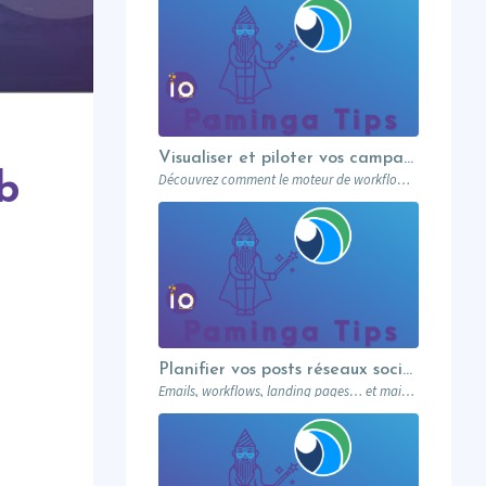
Visualiser et piloter vos campagnes avec les workflows graphiques Paminga.
Découvrez comment le moteur de workflows graphiques de Paminga vous permet de visualiser toute la logique de vos campagnes en un seul coup d’œil — branches conditionnelles, AB tests, waits et intégration Salesforce.
b
Planifier vos posts réseaux sociaux directement depuis votre MA
Emails, workflows, landing pages… et maintenant vos posts réseaux sociaux. Paminga centralise votre marketing dans un seul outil. Paminga Tip #08.