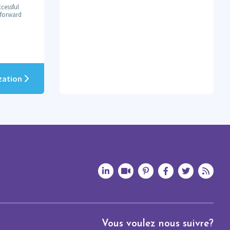
cessful
m forward
ization
Vous voulez nous suivre?