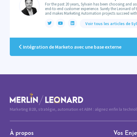
For the past 20 years, Sylvain has been choosing and ass
end-to-end customer experience. Surely the Leonard of the
and makes Marketing Automation projects succeed with
Voir tous les articles de Sy
Intégration de Marketo avec une base externe
Marketing B2B, stratégie, automation et ABM : alignez enfin la techno
À propos
Vos Enj