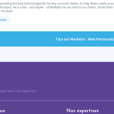
embling the best technologies for his key account clients, to help them create a suc
 team, he is a fan - and expert - of Marketo! He sits next to his clients, drives the
 his team.
lvain
Tips sur Marketo : Web Personal
logie avec vos objectifs.
eux
Nos expertises