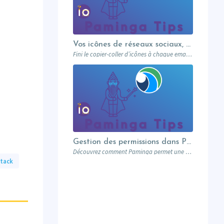
Vos icônes de réseaux sociaux, une fois pour toutes
Fini le copier-coller d’icônes à chaque email. Paminga centralise vos profils sociaux et les met à disposition de toute l’équipe via un élément dédié. Découvrez comment en 5 minutes.
Gestion des permissions dans Paminga : donnez les bons droits aux bonnes personnes
Découvrez comment Paminga permet une gestion fine des permissions : rôles, équipes, workspaces et contrôle au niveau des champs. Sécurisez votre marketing automation.
stack