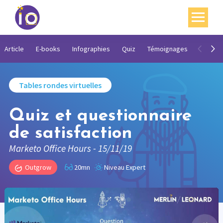
Vos enjeux
Article
E-books
Infographies
Quiz
Témoignages
Vidéos
Nos expertises
Tables rondes virtuelles
Académie
Quiz et questionnaire
Ressources
de satisfaction
Agenda
Marketo Office Hours - 15/11/19
Contact
Outgrow
20mn
Niveau Expert
Mon compte
English