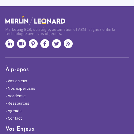
Marketing B2B, stratégie, automation et ABM : alignez enfin la
technologie avec vos objectifs.
À propos
•
Vos enjeux
•
Nos expertises
•
Académie
•
Ressources
•
Agenda
•
Contact
Vos Enjeux