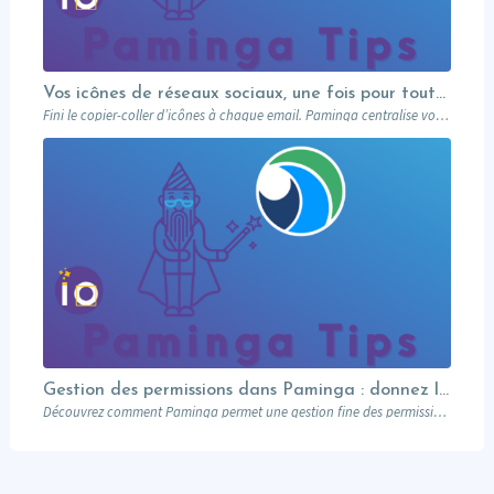
Vos icônes de réseaux sociaux, une fois pour toutes
Fini le copier-coller d’icônes à chaque email. Paminga centralise vos profils sociaux et les met à disposition de toute l’équipe via un élément dédié. Découvrez comment en 5 minutes.
Gestion des permissions dans Paminga : donnez les bons droits aux bonnes personnes
Découvrez comment Paminga permet une gestion fine des permissions : rôles, équipes, workspaces et contrôle au niveau des champs. Sécurisez votre marketing automation.