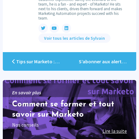
team, he is a fan - and expert - of Marketo! He sits
next to his clients, drives them forward and makes
Marketing Automation projects succeed with his
team.
Voir tous les articles de Sylvain
Tips sur Marketo : Web Personalization
S’abonner aux alertes systèmes Marketo
En savoir plus
Comment se former et tout
savoir sur Marketo
Nos conseils
Lire la suite