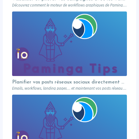
Découvrez comment le moteur de workflows graphiques de Paminga vous permet de visualiser toute la logique de vos campagnes en un seul coup d’œil — branches conditionnelles, AB tests, waits et intégration Salesforce.
Planifier vos posts réseaux sociaux directement depuis votre MA
Emails, workflows, landing pages… et maintenant vos posts réseaux sociaux. Paminga centralise votre marketing dans un seul outil. Paminga Tip #08.