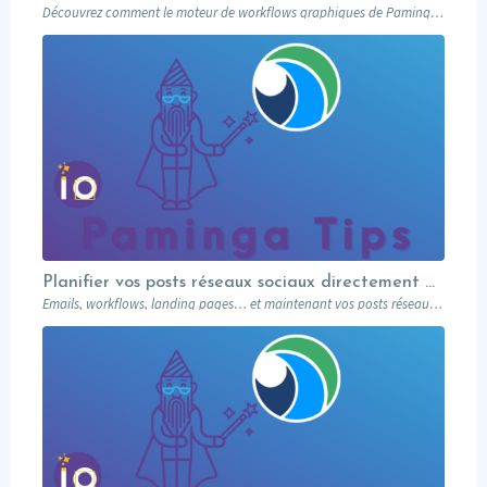
Découvrez comment le moteur de workflows graphiques de Paminga vous permet de visualiser toute la logique de vos campagnes en un seul coup d’œil — branches conditionnelles, AB tests, waits et intégration Salesforce.
Planifier vos posts réseaux sociaux directement depuis votre MA
Emails, workflows, landing pages… et maintenant vos posts réseaux sociaux. Paminga centralise votre marketing dans un seul outil. Paminga Tip #08.