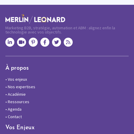
Marketing B2B, stratégie, automation et ABM : alignez enfin la
technologie avec vos objectifs.
À propos
•
Vos enjeux
•
Nos expertises
•
Académie
•
Ressources
•
Agenda
•
Contact
Vos Enjeux