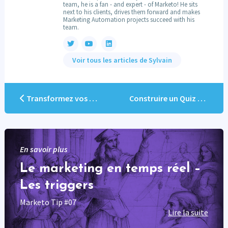
team, he is a fan - and expert - of Marketo! He sits
next to his clients, drives them forward and makes
Marketing Automation projects succeed with his
team.
Voir tous les articles de Sylvain
Transformez vos vidéos en Machines à Leads avec TwentyThree
Construire un Quiz Outgrow
En savoir plus
Le marketing en temps réel –
Les triggers
Marketo Tip #07
Lire la suite