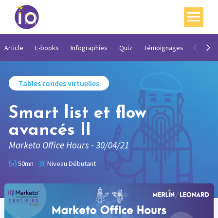
Vos enjeux
Article
E-books
Infographies
Quiz
Témoignages
Vidéos
Nos expertises
Tables rondes virtuelles
Académie
Smart list et flow
Ressources
avancés II
Agenda
Marketo Office Hours - 30/04/21
Contact
50mn
Niveau Débutant
Mon compte
English