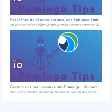
Vos icônes de réseaux sociaux, une fois pour toutes
Fini le copier-coller d’icônes à chaque email. Paminga centralise vos profils sociaux et les met à disposition de toute l’équipe via un élément dédié. Découvrez comment en 5 minutes.
Gestion des permissions dans Paminga : donnez les bons droits aux bonnes personnes
Découvrez comment Paminga permet une gestion fine des permissions : rôles, équipes, workspaces et contrôle au niveau des champs. Sécurisez votre marketing automation.