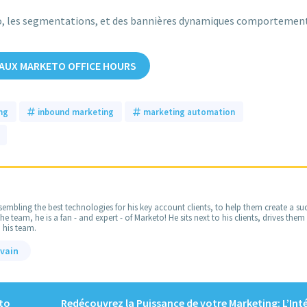
eto, les segmentations, et des bannières dynamiques comportemen
 AUX MARKETO OFFICE HOURS
ng
inbound marketing
marketing automation
embling the best technologies for his key account clients, to help them create a suc
 team, he is a fan - and expert - of Marketo! He sits next to his clients, drives the
 his team.
lvain
eto