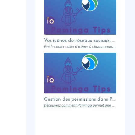
Vos icônes de réseaux sociaux, une fois pour toutes
Fini le copier-coller d’icônes à chaque email. Paminga centralise vos profils sociaux et les met à disposition de toute l’équipe via un élément dédié. Découvrez comment en 5 minutes.
Gestion des permissions dans Paminga : donnez les bons droits aux bonnes personnes
Découvrez comment Paminga permet une gestion fine des permissions : rôles, équipes, workspaces et contrôle au niveau des champs. Sécurisez votre marketing automation.