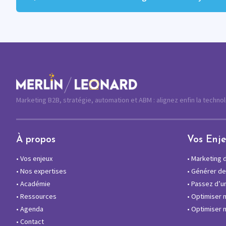
Marketing B2B, stratégie, automation et ABM : alignez enfin la techno
À propos
Vos Enj
•
Vos enjeux
•
Marketing di
•
Nos expertises
•
Générer des
•
Académie
•
Passez d’un
•
Ressources
•
Optimiser 
•
Agenda
•
Optimiser m
•
Contact