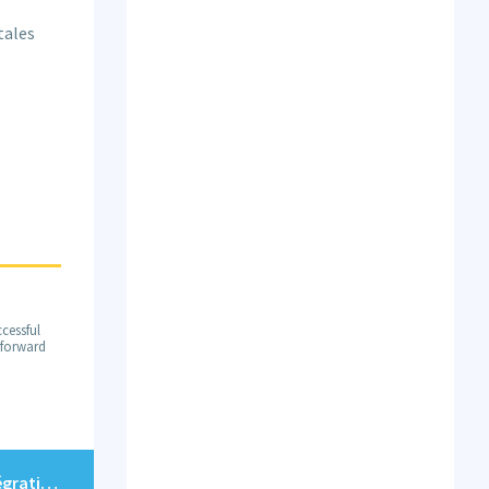
tales
cessful
m forward
Redécouvrez la Puissance de votre Marketing: L’Intégration Marketo-CRM avec Vertify