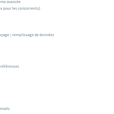
orme avancée
x pour les concurrents)
r
oyage / remplissage de données
préférences
emails