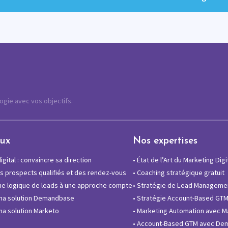
logie avec vos objectifs.
eux
Nos expertises
gital : convaincre sa direction
•
État de l’Art du Marketing Digi
 prospects qualifiés et des rendez-vous
•
Coaching stratégique gratuit
e logique de leads à une approche compte
•
Stratégie de Lead Manageme
ma solution Demandbase
•
Stratégie Account-Based GT
a solution Marketo
•
Marketing Automation avec M
•
Account-Based GTM avec De