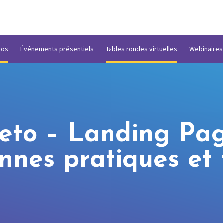
éos
Événements présentiels
Tables rondes virtuelles
Webinaires
to – Landing Page
nnes pratiques et