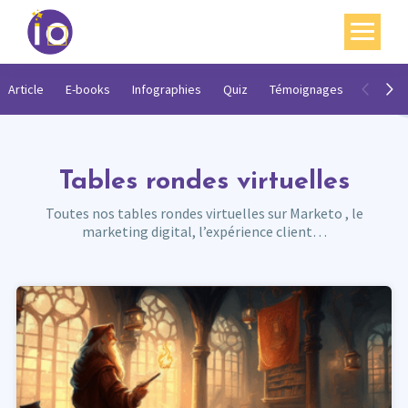
Vos enjeux
Article
E-books
Infographies
Quiz
Témoignages
Vidéos
Nos expertises
Académie
Tables rondes virtuelles
Ressources
Toutes nos tables rondes virtuelles sur Marketo , le
marketing digital, l’expérience client…
Agenda
Contact
Mon compte
English