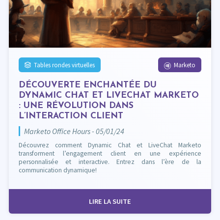
Tables rondes virtuelles
Marketo
DÉCOUVERTE ENCHANTÉE DU
DYNAMIC CHAT ET LIVECHAT MARKETO
: UNE RÉVOLUTION DANS
L’INTERACTION CLIENT
Marketo Office Hours - 05/01/24
Découvrez comment Dynamic Chat et LiveChat Marketo
transforment l’engagement client en une expérience
personnalisée et interactive. Entrez dans l’ère de la
communication dynamique!
LIRE LA SUITE