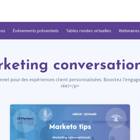
éos
Événements présentiels
Tables rondes virtuelles
Webinaires
keting conversatio
nel pour des expériences client personnalisées. Boostez l’engag
réel</p>