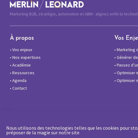
Marketing B2B, stratégie, automation et ABM : alignez enfin la techno
À propos
Vos Enj
•
Vos enjeux
•
Marketing di
•
Nos expertises
•
Générer des
•
Académie
•
Passez d’un
•
Ressources
•
Optimiser 
•
Agenda
•
Optimiser m
•
Contact
Nous utilisons des technologies telles que les cookies pour stoc
préposer de la magie sur notre site