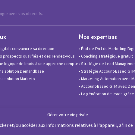
logie avec vos objectifs.
eux
Nos expertises
gital : convaincre sa direction
•
État de l’Art du Marketing Digi
 prospects qualifiés et des rendez-vous
•
Coaching stratégique gratuit
e logique de leads à une approche compte
•
Stratégie de Lead Manageme
ma solution Demandbase
•
Stratégie Account-Based GT
a solution Marketo
•
Marketing Automation avec M
•
Account-Based GTM avec De
•
La génération de leads grâce à
Gérer votre vie privée
ker et/ou accéder aux informations relatives à l'appareil, afin de