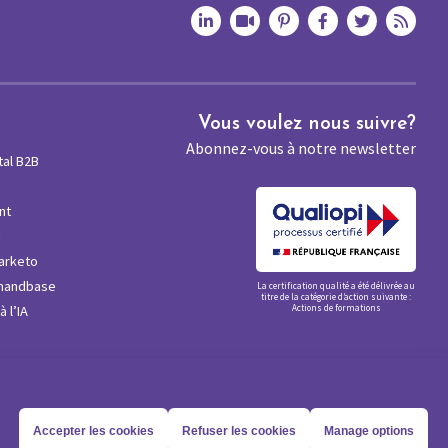
Vous voulez nous suivre?
Abonnez-vous à notre newsletter
tal B2B
nt
M
arketo
mandbase
La certification qualité a été délivrée au
titre de la catégorie d’action suivante :
 l’IA
Actions de formations
Accepter les cookies
Refuser les cookies
Manage options