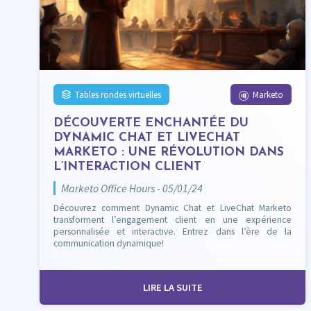
Tables rondes virtuelles
Marketo
DÉCOUVERTE ENCHANTÉE DU
DYNAMIC CHAT ET LIVECHAT
MARKETO : UNE RÉVOLUTION DANS
L’INTERACTION CLIENT
Marketo Office Hours - 05/01/24
Découvrez comment Dynamic Chat et LiveChat Marketo
transforment l’engagement client en une expérience
personnalisée et interactive. Entrez dans l’ère de la
communication dynamique!
LIRE LA SUITE