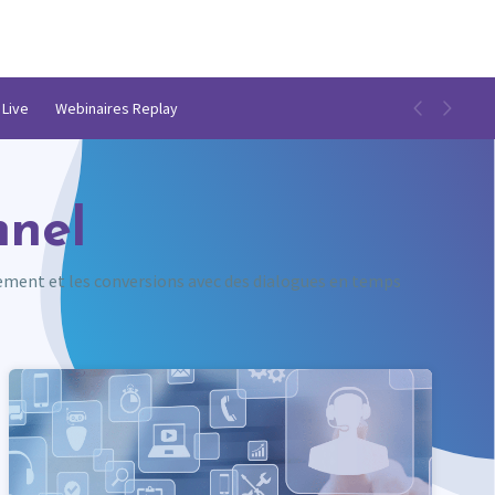
 Live
Webinaires Replay
nnel
ement et les conversions avec des dialogues en temps