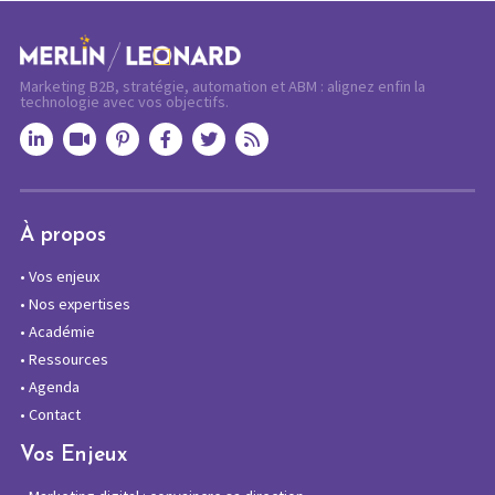
Marketing B2B, stratégie, automation et ABM : alignez enfin la
technologie avec vos objectifs.
À propos
•
Vos enjeux
•
Nos expertises
•
Académie
•
Ressources
•
Agenda
•
Contact
Vos Enjeux