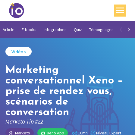
Vos enjeux
Article
E-books
Infographies
Quiz
Témoignages
Vidéos
Nos expertises
Vidéos
Académie
Marketing
Ressources
conversationnel Xeno –
Agenda
prise de rendez vous,
Contact
scénarios de
Mon compte
conversation
Marketo Tip #22
English
Marketo
Xeno App
10mn
Niveau Expert