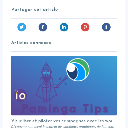
Partager cet article
Articles connexes
Visualiser et piloter vos campagnes avec les workflows graphiques Paminga.
Découvrez comment le moteur de workflows graphiques de Paminga vous permet de visualiser toute la logique de vos campagnes en un seul coup d’œil — branches conditionnelles, AB tests, waits et intégration Salesforce.