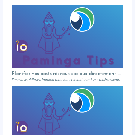
Planifier vos posts réseaux sociaux directement depuis votre MA
Emails, workflows, landing pages… et maintenant vos posts réseaux sociaux. Paminga centralise votre marketing dans un seul outil. Paminga Tip #08.