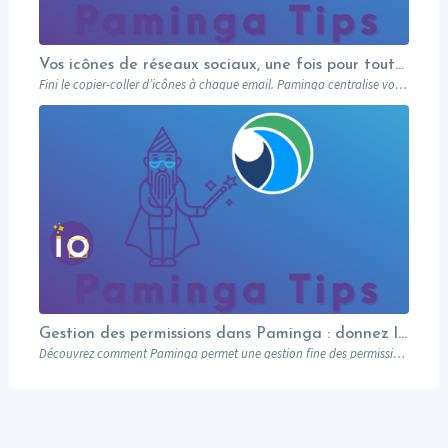
Vos icônes de réseaux sociaux, une fois pour toutes
Fini le copier-coller d’icônes à chaque email. Paminga centralise vos profils sociaux et les met à disposition de toute l’équipe via un élément dédié. Découvrez comment en 5 minutes.
Gestion des permissions dans Paminga : donnez les bons droits aux bonnes personnes
Découvrez comment Paminga permet une gestion fine des permissions : rôles, équipes, workspaces et contrôle au niveau des champs. Sécurisez votre marketing automation.