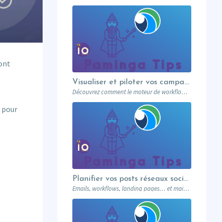
sont
Visualiser et piloter vos campagnes avec les workflows graphiques Paminga.
Découvrez comment le moteur de workflows graphiques de Paminga vous permet de visualiser toute la logique de vos campagnes en un seul coup d’œil — branches conditionnelles, AB tests, waits et intégration Salesforce.
r pour
Planifier vos posts réseaux sociaux directement depuis votre MA
Emails, workflows, landing pages… et maintenant vos posts réseaux sociaux. Paminga centralise votre marketing dans un seul outil. Paminga Tip #08.