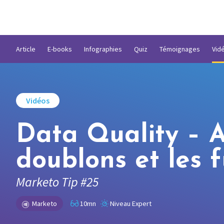
Article
E-books
Infographies
Quiz
Témoignages
Vid
Vidéos
Data Quality – 
doublons et les 
Marketo Tip #25
Marketo
10mn
Niveau Expert