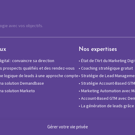
logie avec vos objectifs.
eux
Nos expertises
gital : convaincre sa direction
•
État de l’Art du Marketing Digi
 prospects qualifiés et des rendez-vous
•
Coaching stratégique gratuit
e logique de leads à une approche compte
•
Stratégie de Lead Manageme
ma solution Demandbase
•
Stratégie Account-Based GT
a solution Marketo
•
Marketing Automation avec M
•
Account-Based GTM avec De
•
La génération de leads grâce à
Gérer votre vie privée