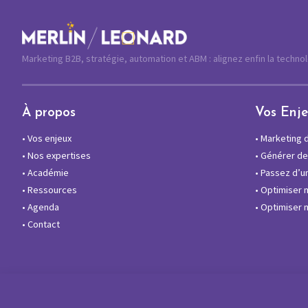
Marketing B2B, stratégie, automation et ABM : alignez enfin la techno
À propos
Vos Enj
•
Vos enjeux
•
Marketing di
•
Nos expertises
•
Générer des
•
Académie
•
Passez d’un
•
Ressources
•
Optimiser 
•
Agenda
•
Optimiser m
•
Contact