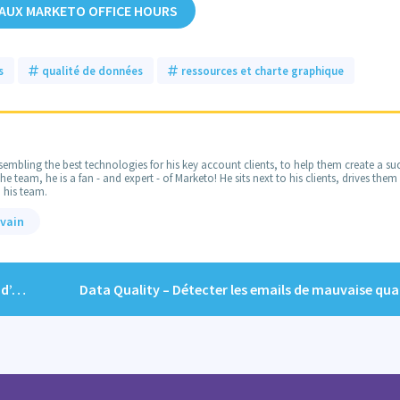
 AUX MARKETO OFFICE HOURS
s
qualité de données
ressources et charte graphique
embling the best technologies for his key account clients, to help them create a suc
 team, he is a fan - and expert - of Marketo! He sits next to his clients, drives the
 his team.
lvain
ads