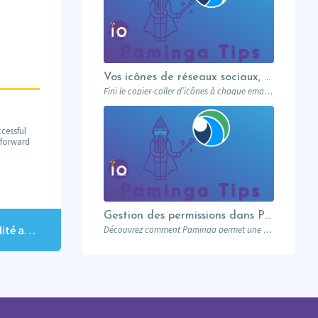
Vos icônes de réseaux sociaux, une fois pour toutes
Fini le copier-coller d’icônes à chaque email. Paminga centralise vos profils sociaux et les met à disposition de toute l’équipe via un élément dédié. Découvrez comment en 5 minutes.
cessful
m forward
Gestion des permissions dans Paminga : donnez les bons droits aux bonnes personnes
Data Quality – Détecter les emails de mauvaise qualité avant l’envoi
Découvrez comment Paminga permet une gestion fine des permissions : rôles, équipes, workspaces et contrôle au niveau des champs. Sécurisez votre marketing automation.