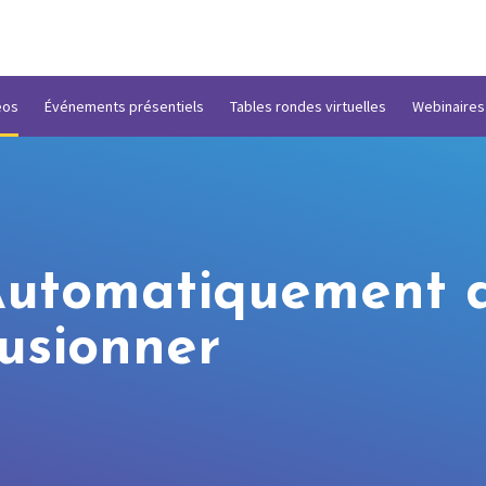
éos
Événements présentiels
Tables rondes virtuelles
Webinaires
Automatiquement d
fusionner