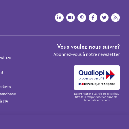
Vous voulez nous suivre?
Abonnez-vous à notre newsletter
tal B2B
nt
M
arketo
mandbase
La certification qualité a été délivrée au
titre de la catégorie d’action suivante :
 l’IA
Actions de formations