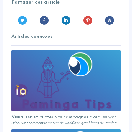
Partager cet article
Articles connexes
Visualiser et piloter vos campagnes avec les workflows graphiques Paminga.
Découvrez comment le moteur de workflows graphiques de Paminga vous permet de visualiser toute la logique de vos campagnes en un seul coup d’œil — branches conditionnelles, AB tests, waits et intégration Salesforce.