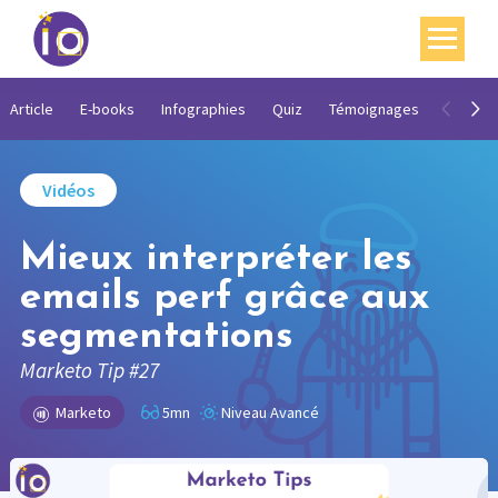
Vos enjeux
Article
E-books
Infographies
Quiz
Témoignages
Vidéos
Nos expertises
Vidéos
Académie
Mieux interpréter les
Ressources
emails perf grâce aux
Agenda
segmentations
Contact
Marketo Tip #27
Mon compte
Marketo
5mn
Niveau Avancé
English