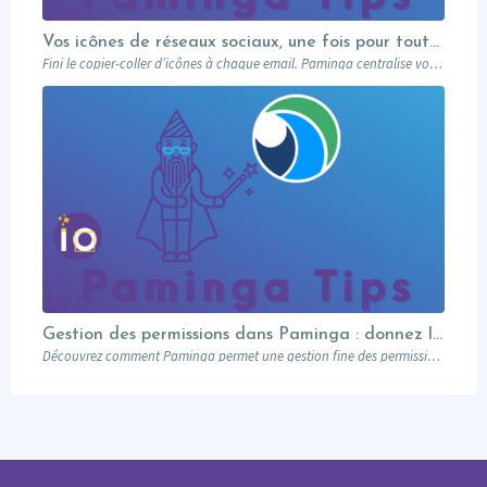
Vos icônes de réseaux sociaux, une fois pour toutes
Fini le copier-coller d’icônes à chaque email. Paminga centralise vos profils sociaux et les met à disposition de toute l’équipe via un élément dédié. Découvrez comment en 5 minutes.
Gestion des permissions dans Paminga : donnez les bons droits aux bonnes personnes
Découvrez comment Paminga permet une gestion fine des permissions : rôles, équipes, workspaces et contrôle au niveau des champs. Sécurisez votre marketing automation.