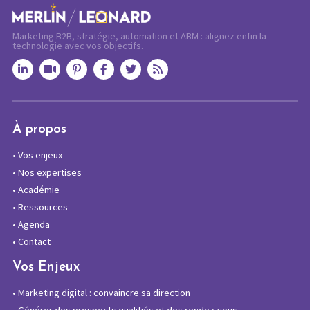
Marketing B2B, stratégie, automation et ABM : alignez enfin la
technologie avec vos objectifs.
À propos
•
Vos enjeux
•
Nos expertises
•
Académie
•
Ressources
•
Agenda
•
Contact
Vos Enjeux
•
Marketing digital : convaincre sa direction
•
Générer des prospects qualifiés et des rendez-vous