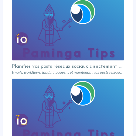
Planifier vos posts réseaux sociaux directement depuis votre MA
Emails, workflows, landing pages… et maintenant vos posts réseaux sociaux. Paminga centralise votre marketing dans un seul outil. Paminga Tip #08.