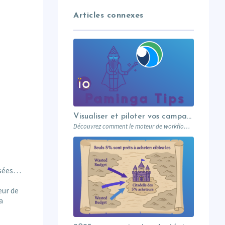
Articles connexes
Visualiser et piloter vos campagnes avec les workflows graphiques Paminga.
Découvrez comment le moteur de workflows graphiques de Paminga vous permet de visualiser toute la logique de vos campagnes en un seul coup d’œil — branches conditionnelles, AB tests, waits et intégration Salesforce.
ssées…
eur de
a