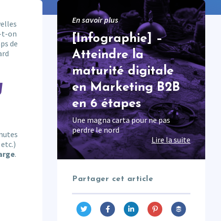
En savoir plus
elles
-t-on
[Infographie] –
mps de
ard
Atteindre la
maturité digitale
g
en Marketing B2B
en 6 étapes
Une magna carta pour ne pas
perdre le nord
inutes
Lire la suite
etc.)
marge
.
Partager cet article