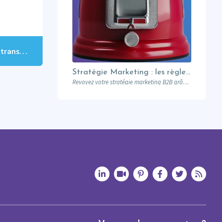
Econocom : l’accompagnement Marketo booste la transformation digitale
Stratégie Marketing : les règles du Nouveau Manuel B2B selon Jon Miller
Revoyez votre stratégie marketing B2B grâce aux nouvelles règles établies par Jon Miller. Apprenez des erreurs du passé pour réussir dans un marché en constante évolution.