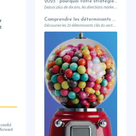
2025 : pourquoi votre stratégie de lead gen ne suffit plus (et comment l’Account-Based Marketing peut relancer vos performances)
Depuis plus de dix ans, les directions marketing B2B ont investi dans des plateformes…
Comprendre les déterminants du secteur de l’éducation et leurs impacts sur le marketing
r
Découvrez les 10 déterminants clés du secteur de l’éducation et leur impact sur le marketing : attentes des prospects, innovations digitales, impact sociétal, et stratégies pour des campagnes réussies. Un guide complet pour les professionnels du marketing éducatif.
e
cessful
m forward