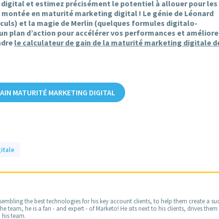
digital et estimez précisément le potentiel à allouer pour les
 montée en maturité marketing digital ! Le génie de Léonard
uls) et la magie de Merlin (quelques formules digitalo-
n plan d’action pour accélérer vos performances et améliore
ndre
le calculateur de gain de la maturité marketing digitale d
AIN MATURITÉ MARKETING DIGITAL
itale
embling the best technologies for his key account clients, to help them create a suc
 team, he is a fan - and expert - of Marketo! He sits next to his clients, drives the
 his team.