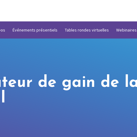
éos
Événements présentiels
Tables rondes virtuelles
Webinaires
teur de gain de l
l