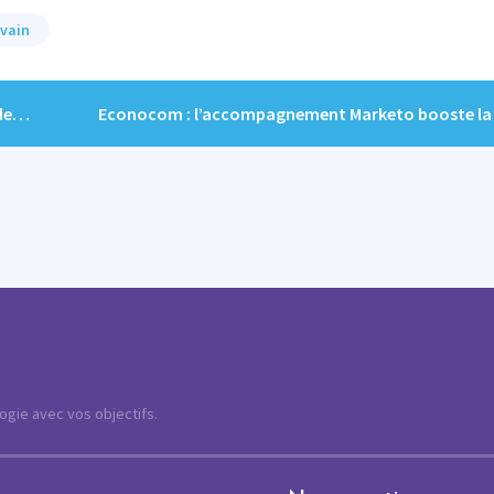
lvain
ise
logie avec vos objectifs.