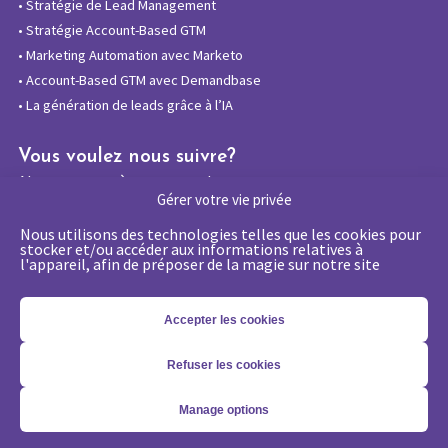
•
Stratégie de Lead Management
•
Stratégie Account-Based GTM
•
Marketing Automation avec Marketo
•
Account-Based GTM avec Demandbase
•
La génération de leads grâce à l’IA
Vous voulez nous suivre?
Abonnez-vous à notre newsletter
Gérer votre vie privée
Nous utilisons des technologies telles que les cookies pour
stocker et/ou accéder aux informations relatives à
l'appareil, afin de préposer de la magie sur notre site
La certification qualité a été délivrée au
titre de la catégorie d’action suivante :
Actions de formations
Accepter les cookies
Refuser les cookies
Copyright 2026 - © Merlin/Leonard -
Mentions légales
-
Politique
Manage options
de confidentialité