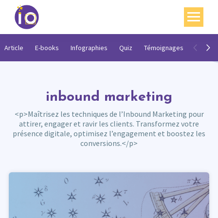
Vos enjeux
Article
E-books
Infographies
Quiz
Témoignages
Vidéos
Nos expertises
Académie
inbound marketing
Ressources
<p>Maîtrisez les techniques de l’Inbound Marketing pour
attirer, engager et ravir les clients. Transformez votre
Agenda
présence digitale, optimisez l’engagement et boostez les
conversions.</p>
Contact
Mon compte
English