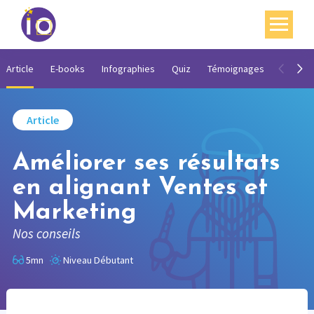
Vos enjeux
Article
E-books
Infographies
Quiz
Témoignages
Vidéos
Nos expertises
Article
Académie
Améliorer ses résultats
Ressources
en alignant Ventes et
Agenda
Marketing
Contact
Nos conseils
Mon compte
5mn
Niveau Débutant
English