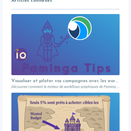
Articles connexes
Visualiser et piloter vos campagnes avec les workflows graphiques Paminga.
Découvrez comment le moteur de workflows graphiques de Paminga vous permet de visualiser toute la logique de vos campagnes en un seul coup d’œil — branches conditionnelles, AB tests, waits et intégration Salesforce.