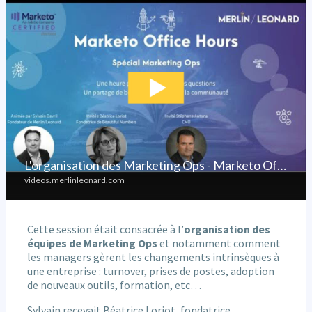
Cette session était consacrée à l’
organisation des
équipes de Marketing Ops
et notamment comment
les managers gèrent les changements intrinsèques à
une entreprise : turnover, prises de postes, adoption
de nouveaux outils, formation, etc…
Sylvain recevait Béatrice Loriot, fondatrice