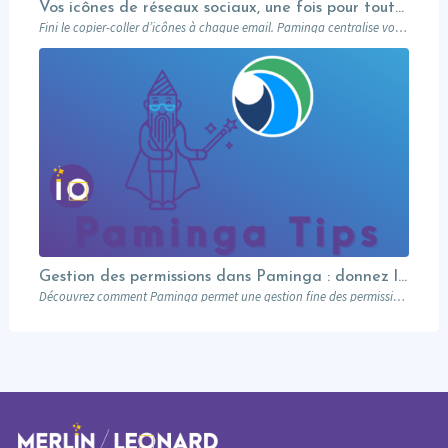
Vos icônes de réseaux sociaux, une fois pour toutes
Fini le copier-coller d’icônes à chaque email. Paminga centralise vos profils sociaux et les met à disposition de toute l’équipe via un élément dédié. Découvrez comment en 5 minutes.
Gestion des permissions dans Paminga : donnez les bons droits aux bonnes personnes
Découvrez comment Paminga permet une gestion fine des permissions : rôles, équipes, workspaces et contrôle au niveau des champs. Sécurisez votre marketing automation.