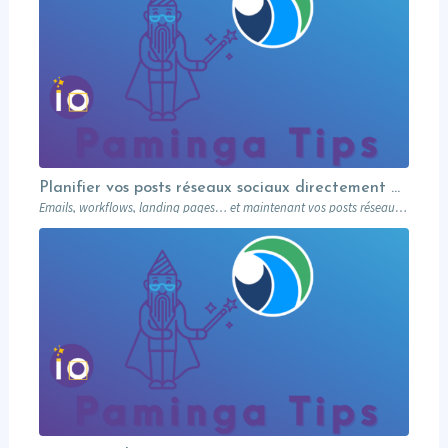
Planifier vos posts réseaux sociaux directement depuis votre MA
Emails, workflows, landing pages… et maintenant vos posts réseaux sociaux. Paminga centralise votre marketing dans un seul outil. Paminga Tip #08.