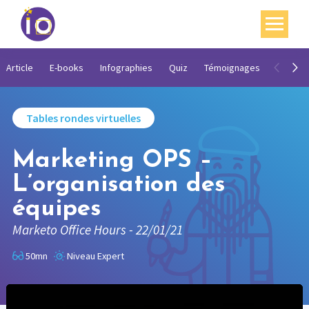
Vos enjeux
Article
E-books
Infographies
Quiz
Témoignages
Vidéos
Nos expertises
Tables rondes virtuelles
Académie
Marketing OPS –
Ressources
L’organisation des
Agenda
équipes
Contact
Marketo Office Hours - 22/01/21
Mon compte
50mn
Niveau Expert
English