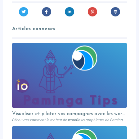
Articles connexes
Visualiser et piloter vos campagnes avec les workflows graphiques Paminga.
Découvrez comment le moteur de workflows graphiques de Paminga vous permet de visualiser toute la logique de vos campagnes en un seul coup d’œil — branches conditionnelles, AB tests, waits et intégration Salesforce.